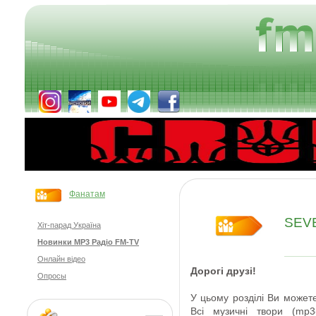
Фанатам
SEVE
Хіт-парад Україна
Новинки MP3 Радіо FM-TV
Онлайн відео
Дорогі друзі
!
Опросы
У цьому розділі Ви
может
Всі
музичні твори
(
mp3