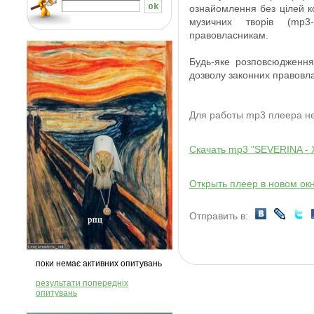
ознайомлення
без
цілей 
музичних творів
(
mp3
-
правовласникам
.
Будь-яке розповсюдження
дозволу
законних правовла
Для работы mp3 плеера 
Скачать mp3 "SEVERINA - Х
Открыть плеер в новом ок
Отправить в:
поки немає активних опитувань
результати попередніх
опитувань