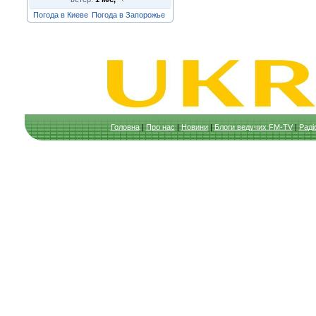
Погода в Киеве
Погода в Запорожье
Головна
|
Про нас
|
Новини
|
Блоги ведучих FM-TV
|
Раді