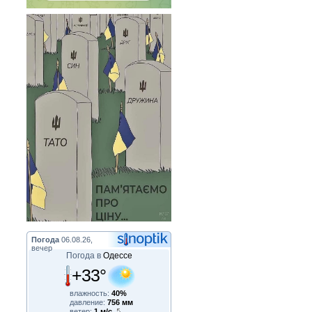
Погода
06.08.26,
вечер
Погода в
Одессе
+33°
влажность:
40%
давление:
756 мм
ветер:
1 м/с,