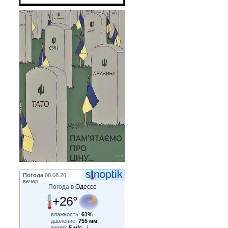
Погода
08.08.26,
вечер
Погода в
Одессе
+26°
влажность:
61%
давление:
755 мм
ветер:
5 м/с,