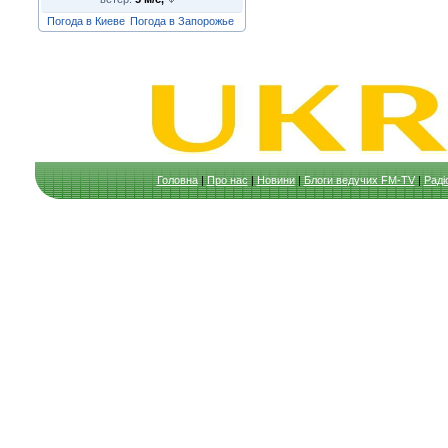
Погода в Киеве
Погода в Запорожье
Головна
|
Про нас
|
Новини
|
Блоги ведучих FM-TV
|
Раді