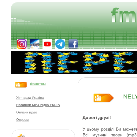
Фанатам
NELY
Хіт-парад Україна
Новинки MP3 Радіо FM-TV
Онлайн відео
Дорогі друзі
!
Опросы
У цьому розділі Ви
может
Всі
музичні твори
(
mp3