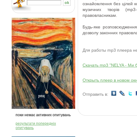
ознайомлення
без
цілей 
музичних творів
(
mp3
-
правовласникам
.
Будь-яке розповсюдження
дозволу
законних правовла
Для работы mp3 плеера 
Скачать mp3 "NELYA - Ми 
Открыть плеер в новом ок
Отправить в:
поки немає активних опитувань
результати попередніх
опитувань