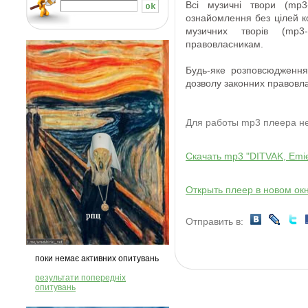
Всі
музичні твори
(
mp3
ознайомлення
без
цілей 
музичних творів
(
mp3
-
правовласникам
.
Будь-яке розповсюдження
дозволу
законних правовла
Для работы mp3 плеера 
Скачать mp3 "DITVAK, Emie
Открыть плеер в новом ок
Отправить в:
поки немає активних опитувань
результати попередніх
опитувань