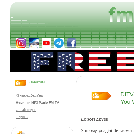
Фанатам
DITV
Хіт-парад Україна
You 
Новинки MP3 Радіо FM-TV
Онлайн відео
Опросы
Дорогі друзі
!
У цьому розділі Ви
может