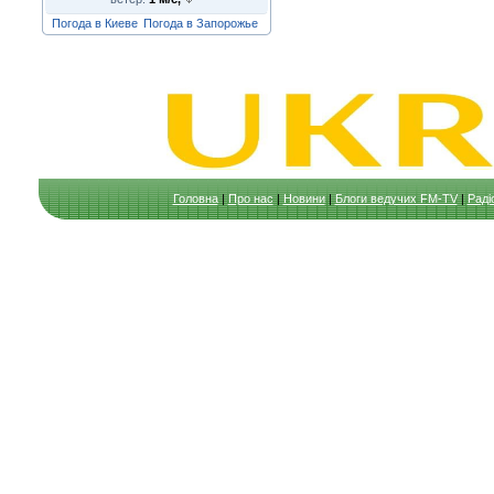
Погода в Киеве
Погода в Запорожье
Головна
|
Про нас
|
Новини
|
Блоги ведучих FM-TV
|
Раді