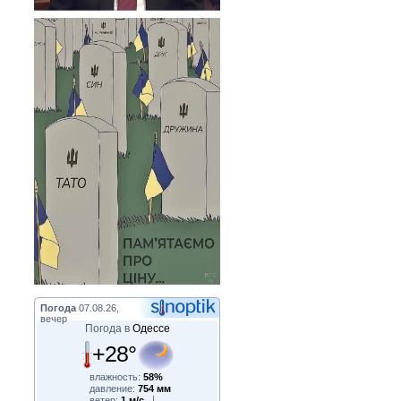
Погода
07.08.26,
вечер
Погода в
Одессе
+28°
влажность:
58%
давление:
754 мм
ветер:
1 м/с,