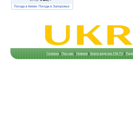
Погода в Киеве
Погода в Запорожье
Головна
|
Про нас
|
Новини
|
Блоги ведучих FM-TV
|
Раді