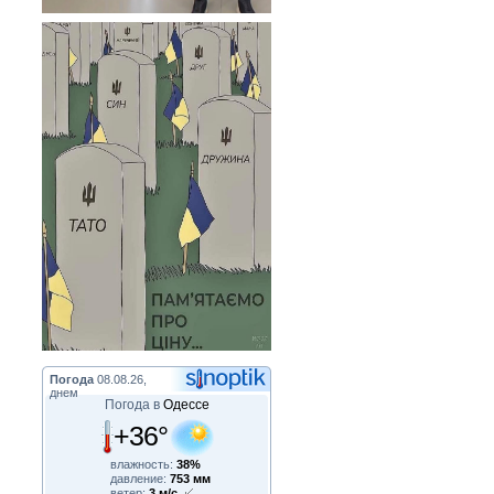
Погода
08.08.26,
днем
Погода в
Одессе
+36°
влажность:
38%
давление:
753 мм
ветер:
3 м/с,