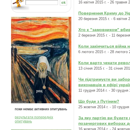
16 квітня 2015 г. - 26 травня 2
Повернення Криму до Укр
20 березня 2015 г. - 6 квітня 2
Хто є "замовником" вби
2 березня 2015 г. - 11 березня
Коли закінчиться війна 
6 лютого 2015 г. - 28 лютого 2
Коли варто чекати револ
13 січня 2015 г. - 31 січня 201
Чи підтримуєте ви забор
виконавців в ефірі украї
11 грудня 2014 г. - 30 грудня 
Що буде з Путіним?
25 жовтня 2014 г. - 10 грудня 
поки немає активних опитувань
результати попередніх
За яку партію ви будете
опитувань
позачергових виборах д
16 жовтня 2014 г. - 24 жовтня