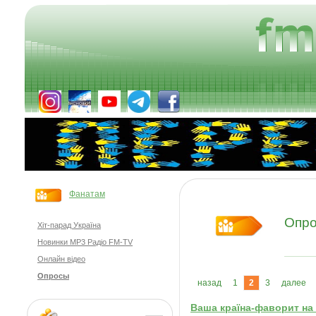
Фанатам
Опр
Хіт-парад Україна
Новинки MP3 Радіо FM-TV
Онлайн відео
Опросы
назад
1
2
3
далее
Ваша країна-фаворит на 