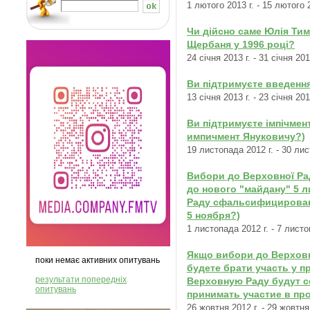
1 лютого 2013 г. - 15 лютого 2
Чи дійсно саме Юлія Ти
Щербаня у 1996 році?
24 січня 2013 г. - 31 січня 201
Ви підтримуєте введення 
13 січня 2013 г. - 23 січня 201
Ви підтримуєте імпічме
импичмент Януковичу?)
19 листопада 2012 г. - 30 лис
Вибори до Верховної Ра
до нового "майдану" 5 
Раду сфальсифицирован
5 ноября?)
1 листопада 2012 г. - 7 листо
Якщо вибори до Верховн
поки немає активних опитувань
будете брати участь у 
результати попередніх
Верховную Раду будут 
опитувань
принимать участие в пр
26 жовтня 2012 г. - 29 жовтня