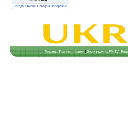
Погода в Киеве
Погода в Запорожье
Головна
|
Про нас
|
Новини
|
Блоги ведучих FM-TV
|
Раді