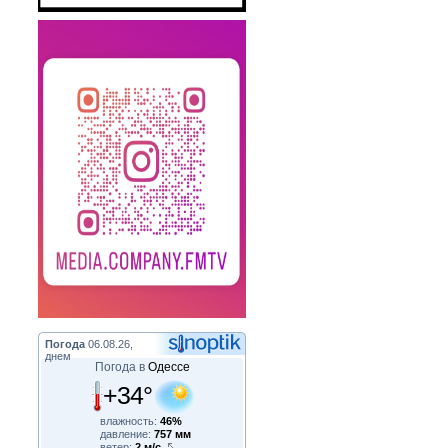
Погода
06.08.26,
днем
Погода в
Одессе
+34°
влажность:
46%
давление:
757 мм
ветер:
2 м/с,