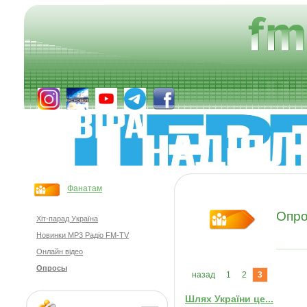
Фанатам
Опр
Хіт-парад Україна
Новинки MP3 Радіо FM-TV
Онлайн відео
Опросы
назад
1
2
3
Шлях України це...