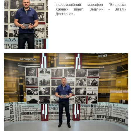
Інформаційний марафон "Висновки.
Хроніки війни". Ведучий - Віталій
Дехтярьов.