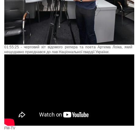
01:55:25 - черговий хіт відомого репера та поета Артема Лоіка, який
нещодавно приєднався до лав Національної гвардії України.
FM-TV