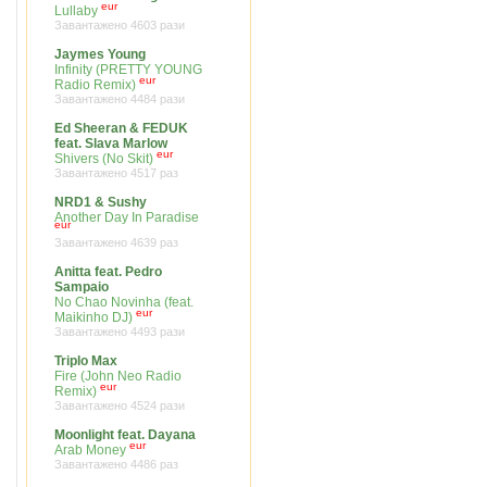
eur
Lullaby
Завантажено 4603 рази
Jaymes Young
Infinity (PRETTY YOUNG
eur
Radio Remix)
Завантажено 4484 рази
Ed Sheeran & FEDUK
feat. Slava Marlow
eur
Shivers (No Skit)
Завантажено 4517 раз
NRD1 & Sushy
Another Day In Paradise
eur
Завантажено 4639 раз
Anitta feat. Pedro
Sampaio
No Chao Novinha (feat.
eur
Maikinho DJ)
Завантажено 4493 рази
Triplo Max
Fire (John Neo Radio
eur
Remix)
Завантажено 4524 рази
Moonlight feat. Dayana
eur
Arab Money
Завантажено 4486 раз