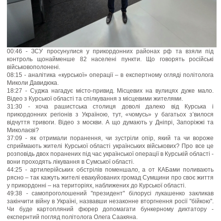
00:46 - ЗСУ просунулися у прикордонних районах рф та взяли під
контроль щонайменше 82 населені пункти. Що говорять російські
військовополонені.
08:15 - аналітика «курської» операції – в експертному огляді політолога
Миколи Давидюка.
18:27 - Суджа нагадує місто-привид. Місцевих на вулицях дуже мало.
Відео з Курської області та спілкування з місцевими жителями.
31:30 - хоча рашистська столиця доволі далеко від Курська і
прикордонних регіонів з Україною, тут, «чомусь» у багатьох з’вилося
відчуття тривоги. Відео з москви. А що думають у Дніпрі, Запоріжжі та
Миколаєві?
37:09 - як отримали поранення, чи зустріли опір, який та чи вороже
сприймають жителі Курської області українських військових? Про все це
розповідь двох поранених під час української операції в Курській області -
вони проходять лікування в Сумської області.
44:25 - артилерійських обстрілів поменшало, а от КАБами поливають
рясно – так кажуть жителі евакуйованих громад Сумщини про своє життя
у прикордонні – на територіях, наближених до Курської області.
49:38 - самопроголошений "президент" білорусі лукашенко закликав
закінчити війну в Україні, назвавши незаконне вторгнення росії "бійкою".
Чи буде картопляний фюрер допомагати бункерному диктатору -
експернтий погляд політолога Олега Саакяна.