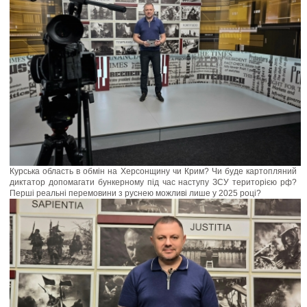
Курська область в обмін на Херсонщину чи Крим? Чи буде картопляний
диктатор допомагати бункерному під час наступу ЗСУ територією рф?
Перші реальні перемовини з руснею можливі лише у 2025 році?