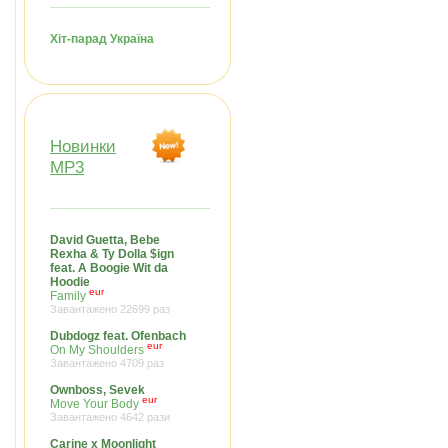
Хіт-парад Україна
Новинки
MP3
David Guetta, Bebe
Rexha & Ty Dolla $ign
feat. A Boogie Wit da
Hoodie
eur
Family
Завантажено 22699 раз
Dubdogz feat. Ofenbach
eur
On My Shoulders
Завантажено 4709 раз
Ownboss, Sevek
eur
Move Your Body
Завантажено 4642 рази
Carine x Moonlight