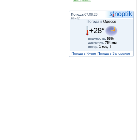
опитувань
Погода
07.08.26,
вечер
Погода в
Одессе
+28°
влажность:
58%
давление:
754 мм
ветер:
1 м/с,
Погода в Киеве
Погода в Запорожье