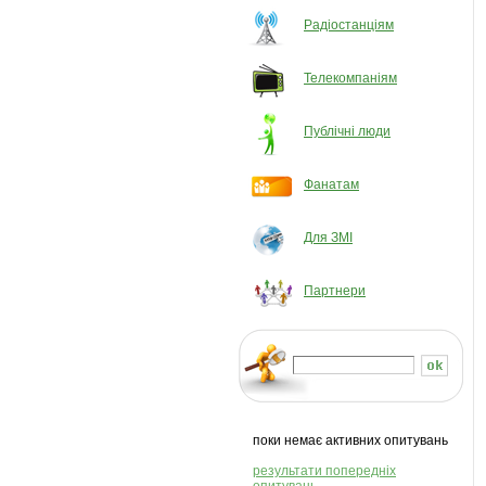
Радіостанціям
Телекомпаніям
Публічні люди
Фанатам
Для ЗМІ
Партнери
поки немає активних опитувань
результати попередніх