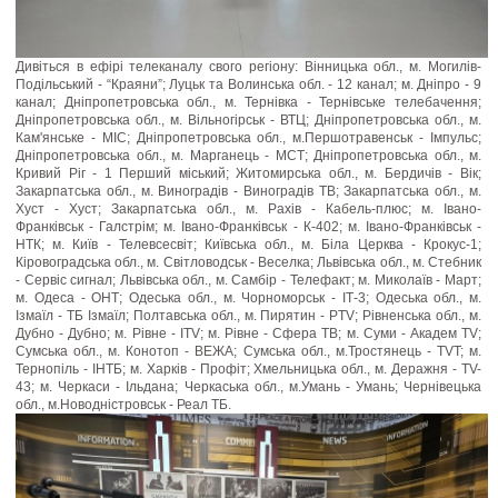
Дивіться в ефірі телеканалу свого регіону: Вінницька обл., м. Могилів-
Подільський - “Краяни”; Луцьк та Волинська обл. - 12 канал; м. Дніпро - 9
канал; Дніпропетровська обл., м. Тернівка - Тернівське телебачення;
Дніпропетровська обл., м. Вільногірськ - ВТЦ; Дніпропетровська обл., м.
Кам'янське - МІС; Днiпропетровська обл., м.Першотравенськ - Iмпульс;
Дніпропетровська обл., м. Марганець - МСТ; Дніпропетровська обл., м.
Кривий Ріг - 1 Перший міський; Житомирська обл., м. Бердичів - Вік;
Закарпатська обл., м. Виноградів - Виноградів ТВ; Закарпатська обл., м.
Хуст - Хуст; Закарпатська обл., м. Рахів - Кабель-плюс; м. Івано-
Франківськ - Галстрім; м. Івано-Франківськ - К-402; м. Івано-Франківськ -
НТК; м. Київ - Телевсесвіт; Київська обл., м. Біла Церква - Крокус-1;
Кіровоградська обл., м. Світловодськ - Веселка; Львівська обл., м. Стебник
- Сервіс сигнал; Львівська обл., м. Самбір - Телефакт; м. Миколаїв - Март;
м. Одеса - ОНТ; Одеська обл., м. Чорноморськ - ІТ-3; Одеська обл., м.
Ізмаїл - ТБ Ізмаїл; Полтавська обл., м. Пирятин - PTV; Рівненська обл., м.
Дубно - Дубно; м. Рівне - ITV; м. Рівне - Сфера ТВ; м. Суми - Академ TV;
Сумська обл., м. Конотоп - ВЕЖА; Сумська обл., м.Тростянець - TVT; м.
Тернопіль - ІНТБ; м. Харків - Профіт; Хмельницька обл., м. Деражня - TV-
43; м. Черкаси - Ільдана; Черкаська обл., м.Умань - Умань; Чернівецька
обл., м.Новодністровськ - Реал ТБ.