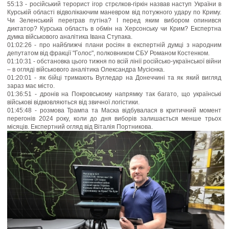
55:13 - російський терорист ігор стрєлков-гіркін назвав наступ України в
Курській області відволікаючим маневром від потужного удару по Криму.
Чи Зеленський переграв путіна? І перед яким вибором опинився
диктатор? Курська область в обмін на Херсонську чи Крим? Експертна
думка військового аналітика Івана Ступака.
01:02:26 - про найближчі плани росіян в експертній думці з народним
депутатом від фракції "Голос", полковником СБУ Романом Костенком.
01:10:31 - обстановка цього тижня по всій лінії російсько-української війни
– в огляді військового аналітика Олександра Мусієнка.
01:20:01 - як бійці тримають Вугледар на Донеччині та як який вигляд
зараз має місто.
01:36:51 - дронів на Покровському напрямку так багато, що українські
військові відмовляються від звичної логістики.
01:45:48 - розмова Трампа та Маска відбувалася в критичний момент
перегонів 2024 року, коли до дня виборів залишається менше трьох
місяців. Експертний огляд від Віталія Портникова.