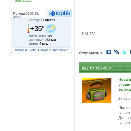
опитувань
Погода
08.08.26,
днем
Погода в
Одессе
+35°
FM-TV
влажность:
37%
давление:
753 мм
ветер:
4 м/с,
Погода в Киеве
Погода в Запорожье
Отправить в:
другие новости
Нова в
україн
телека
20 серп
Підпис
tv.com
Для на
tv.com