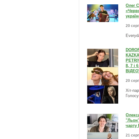
Олег 
«Черво
україн
20 серп
Everyd
DOROFE
KAZKA 
PETRIV
8, 7 і
ВІДЕО
20 серп
Хіт-па
Голосу
Олекса
"Льон"
чарту 
21 серп