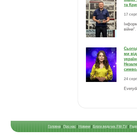
та Кр
17 серп
Інформ
війни"
Сьогод
ми від
україн
Незале
символ
24 серп
Everyd
Головна
|
Про нас
|
Новини
|
Блоги ведучих FM-TV
|
Раді