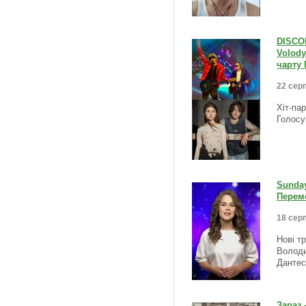
DISCOM
Volody
чарту 
22 серп
Хіт-па
Голосу
Sunda
Перемо
18 серп
Нові т
Волод
Дантес
Зараз 