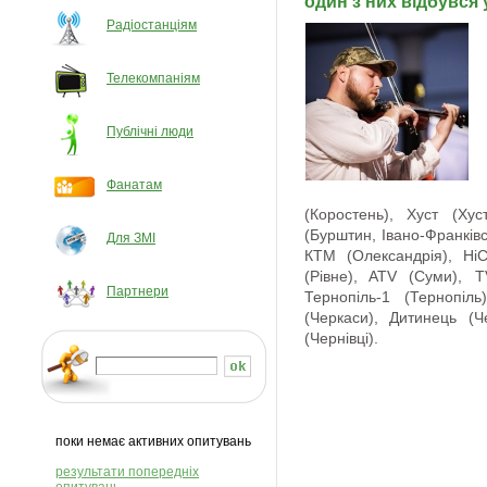
один з них відбувся 
Радіостанціям
Телекомпаніям
Публічні люди
Фанатам
(Коростень), Хуст (Хуст
(Бурштин, Івано-Франківс
Для ЗМІ
КТМ (Олександрія), Ні
(Рівне), ATV (Суми), T
Партнери
Тернопіль-1 (Тернопіл
(Черкаси), Дитинець (Ч
(Чернівці).
поки немає активних опитувань
результати попередніх