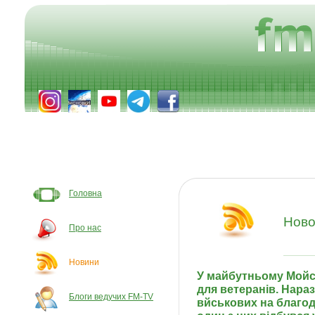
Головна
Ново
Про нас
Новини
У майбутньому Мойс
для ветеранів. Нараз
Блоги ведучих FM-TV
вйськових на благо