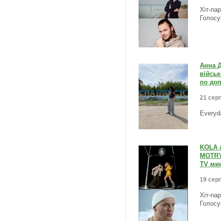
Хіт-па
Голосу
Анна 
військ
по доп
21 серп
Everyd
KOLA 
MOTRYC
TV мин
19 серп
Хіт-па
Голосу