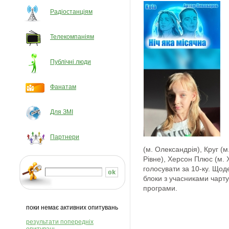
Радіостанціям
Телекомпаніям
Публічні люди
Фанатам
Для ЗМІ
Партнери
(м. Олександрія), Круг (м
Рівне), Херсон Плюс (м.
голосувати за 10-ку. Щод
блоки з учасниками чарту,
програми.
поки немає активних опитувань
результати попередніх