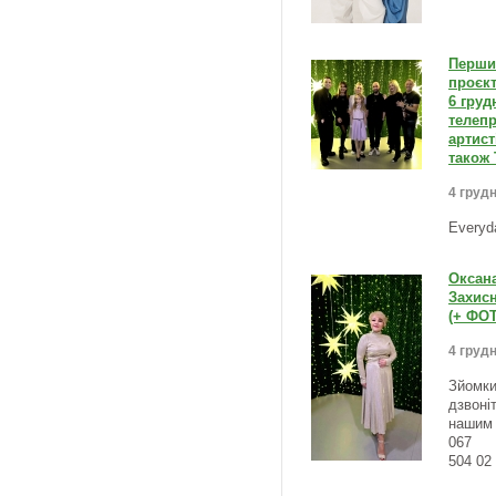
Перши
проєкт
6 груд
телепр
артист
також 
4 грудн
Everyd
Оксана
Захисн
(+ ФО
4 грудн
Зйомки
дзвоні
нашим 
067
504 02 