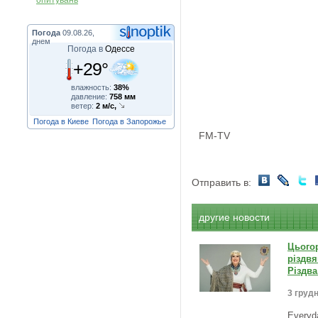
опитувань
Погода
09.08.26,
днем
Погода в
Одессе
+29°
влажность:
38%
давление:
758 мм
ветер:
2 м/с,
Погода в Киеве
Погода в Запорожье
FM-TV
Отправить в:
другие новости
Цьогор
різдвя
Різдва
3 грудн
Everyd