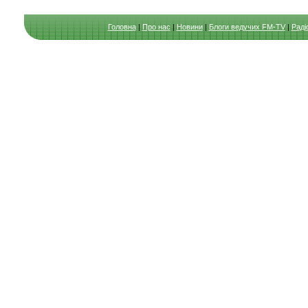
Головна
|
Про нас
|
Новини
|
Блоги ведучих FM-TV
|
Раді