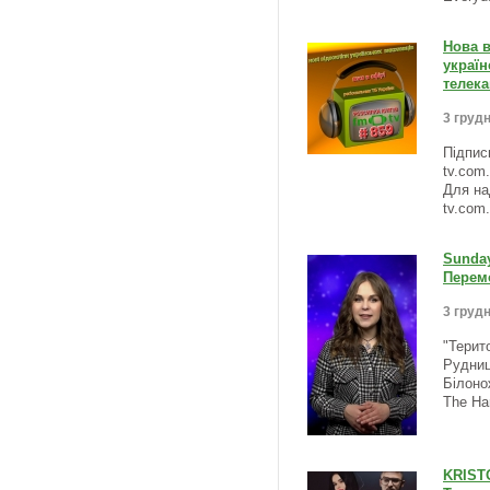
Нова в
україн
телека
3 грудн
Підпис
tv.com
Для на
tv.com
Sunda
Перемо
3 грудн
"Терит
Рудниц
Білоно
The Ha
KRIST