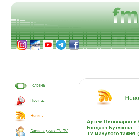
Головна
Ново
Про нас
Новини
Артем Пивоваров х K
Богдана Бутусова – "S
Блоги ведучих FM-TV
TV минулого тижня. 