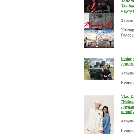
Тополя
Tak fe
чарту 
3 грудн
Хіт-па
Голосу
Instag
допомо
3 грудн
Everyd
Vlad D
"Небес
дружин
шлюбу
4 грудн
Everyd