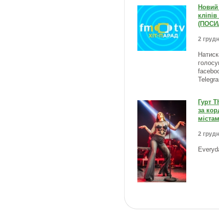
Новий 
кліпів
(ПОСИ
2 грудн
Натиск
голосу
facebo
Telegr
Гурт T
за кор
містам
2 грудн
Everyd