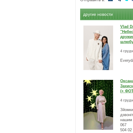
другие новости
Vlad D
"Небес
дружин
шлюбу
4 грудн
Everyd
Оксана
Захисн
(+ ФО
4 грудн
Зйомки
дзвоні
нашим 
067
504 02 