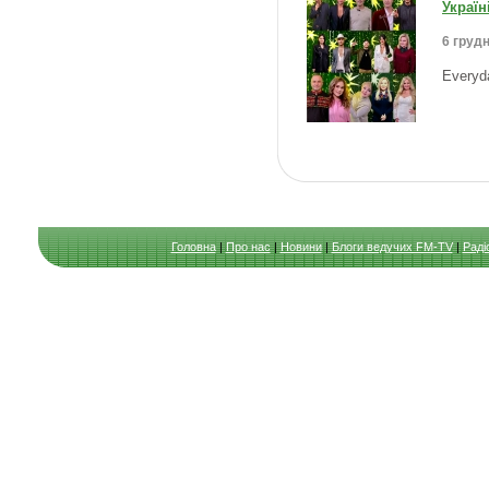
Україн
6 грудн
Everyd
Головна
|
Про нас
|
Новини
|
Блоги ведучих FM-TV
|
Раді