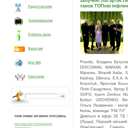
залучені 100 артисті
також ТОПові інфлює
Радіостанціям
Телекомпаніям
Публічні люди
Фанатам
Pravda, Богдана Бутусо
Для ЗМІ
DISCOMAN, MARIAN, Фл
Мірзоян, Віталій Каба, S
Партнери
Kadnay, Dibrova, Е.К.А, А
Kravchuk, Ярослав Косо
Лілія Сандулеса, Артур
SOFO, Ioann Zenkov, Мар
Бобул, UDOVENKO, Вікт
Ольга Лазаренко - екст
Князь, команда "FM-TV".
Дивіться в ефірі 25 ТБ У
поки немає активних опитувань
(Луцьк), Перший міський
результати попередніх
(Кам'янське), Самарь