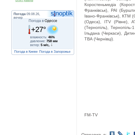
опитувань
Коростеньмедіа (Корост
Франківськ), РАІ (Буршт
Погода
09.08.26,
Івано-Франківськ), КТМ (
вечер
Погода в
Одессе
(Одеса), ITV (Рівне), 
+27°
(Тернопіль), Тернопіль-
Ільдана (Черкаси), Дитин
влажность:
46%
ТВА (Чернівці).
давление:
758 мм
ветер:
5 м/с,
Погода в Киеве
Погода в Запорожье
FM-TV
Отправить в: