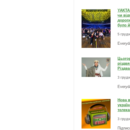
YAKTAK
чи від
дороги
було й
5 грудн
Everyd
Цьогор
різдвя
Різдва
3 грудн
Everyd
Нова в
україн
телека
3 грудн
Підпис