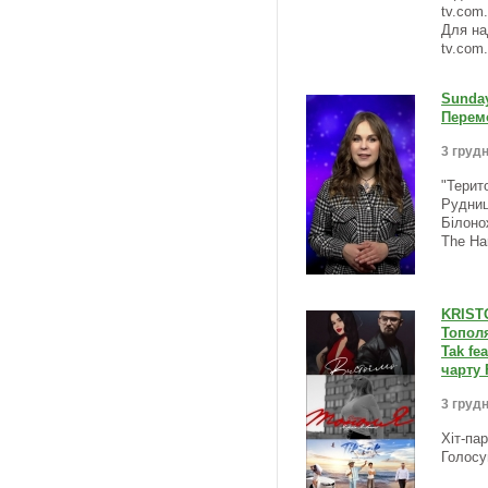
tv.com
Для на
tv.com
Sunda
Перемо
3 грудн
"Терит
Рудниц
Білоно
The Ha
KRIST
Тополя
Tak fe
чарту 
3 грудн
Хіт-па
Голосу