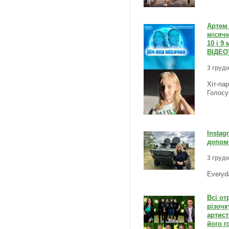
Артем 
місячн
10 і 9
ВІДЕО
3 грудн
Хіт-па
Голосу
Instag
допомо
3 грудн
Everyd
Всі о
різочк
артист
його 