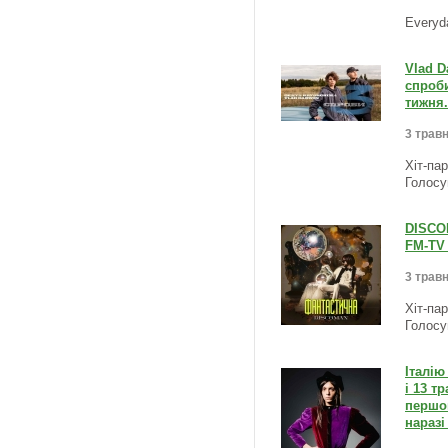
Everyd
Vlad D
спроби
тижня.
3 травн
Хіт-па
Голосу
DISCOM
FM-TV 
3 травн
Хіт-па
Голосу
Італію
і 13 т
першом
наразі