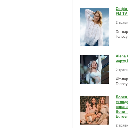
Софія 
FM-TV 
2 травн
Хіт-па
Голосу
Alena 
чарту 
2 травн
Хіт-па
Голосу
Лорен 
склада
справж
Вони –
Eurovi
2 травн