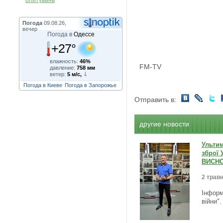
опитувань
Погода
09.08.26,
вечер
Погода в
Одессе
+27°
влажность:
46%
FM-TV
давление:
758 мм
ветер:
5 м/с,
Погода в Киеве
Погода в Запорожье
Отправить в:
другие новости
Ульти
зброї 
ВИСНО
2 травн
Інформ
війни"