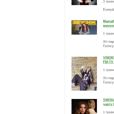
3 травн
Everyd
MamaRi
минуло
1 травн
Хіт-па
Голосу
VINOK
FM-TV 
1 травн
Хіт-па
Голосу
SWOII
чарту 
1 травн