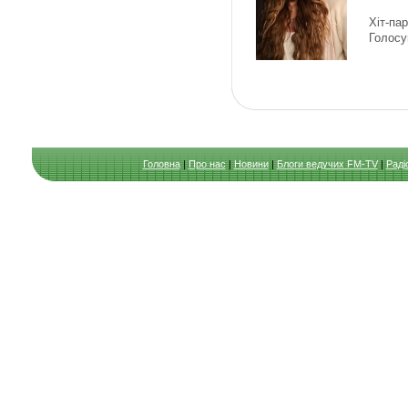
Хіт-па
Голосу
Головна
|
Про нас
|
Новини
|
Блоги ведучих FM-TV
|
Раді