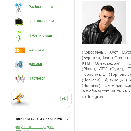
Радіостанціям
Телекомпаніям
Публічні люди
Фанатам
(Коростень), Хуст (Хуст
(Бурштин, Івано-Франківс
КТМ (Олександрія), Ні
Для ЗМІ
(Рівне), ATV (Суми), T
Тернопіль-1 (Тернопіл
Партнери
(Черкаси), Дитинець (Ч
(Чернівці). Також дивітьс
www.fm-tv.com.ua та на н
та Telegram.
поки немає активних опитувань
результати попередніх