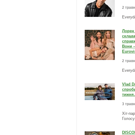
2 травн
Everyd
Лорен 
склада
справж
Вони –
Eurovi
2 травн
Everyd
Vlad D
спроби
тижня.
3 травн
Хіт-па
Голосу
DISCOM