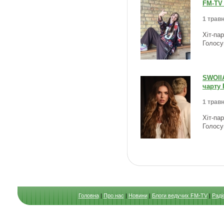
FM-TV 
1 травн
Хіт-па
Голосу
SWOII
чарту 
1 травн
Хіт-па
Голосу
Головна
|
Про нас
|
Новини
|
Блоги ведучих FM-TV
|
Раді