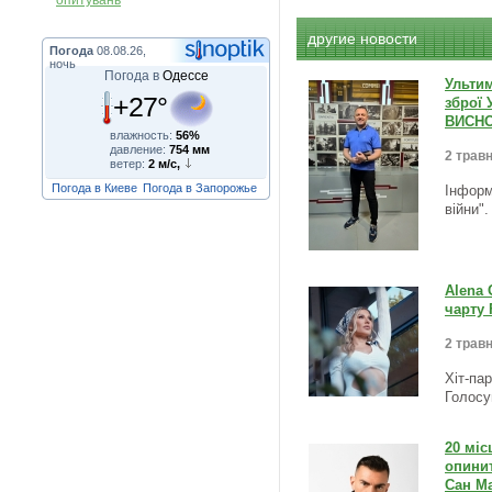
опитувань
другие новости
Погода
08.08.26,
ночь
Погода в
Одессе
Ульти
+27°
зброї 
ВИСНО
влажность:
56%
давление:
754 мм
2 травн
ветер:
2 м/с,
Погода в Киеве
Погода в Запорожье
Інформ
війни"
Alena 
чарту 
2 травн
Хіт-па
Голосу
20 міс
опинит
Сан Ма