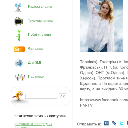
Радіостанціям
Телекомпаніям
Публічні люди
Фанатам
Тернівка), Галстрім (м. Ів
Для ЗМІ
Франківськ), НТК (м. Кол
Одеса), ОНТ (м.Одеса), I
Партнери
Херсон). Протягом тижня 
Щоденно в ТБ ефірі з'явл
чарту, а на вихідних 30 х
https://www.facebook.co
FM-TV
поки немає активних опитувань
Отправить в:
результати попередніх