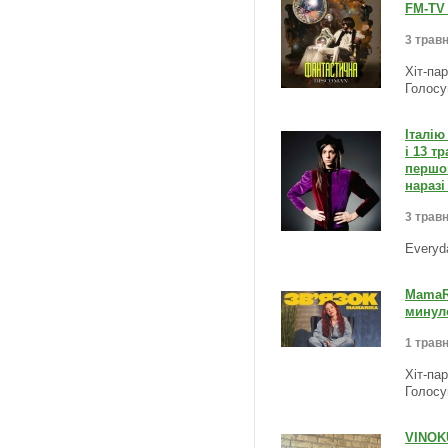
FM-TV 
3 травн
Хіт-па
Голосу
Італію
і 13 т
першом
наразі
3 травн
Everyd
MamaRi
минуло
1 травн
Хіт-па
Голосу
VINOK