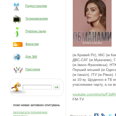
Радіостанціям
Телекомпаніям
Публічні люди
Фанатам
(м.Кривий Ріг), МіС (м.Ка
Для ЗМІ
ДВС-САТ (м.Мукачеве), Га
(м.Івано-Франківськ), НТ
Партнери
Перший міський (м.Одеса
(м.Ізмаїл), ITV (м.Рівне
за 10-ку. Щоденно в ТБ еф
учасниками чарту, а на ви
youtube.com/shorts/F3dR
FM-TV
поки немає активних опитувань
результати попередніх