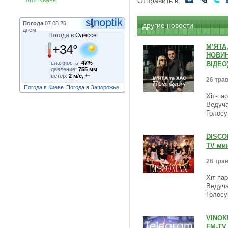
опитувань
Отправить в:
Погода
07.08.26,
другие новости
днем
Погода в
Одессе
+34°
МʼЯТА,
НОВИН
влажность:
47%
ВІДЕО
давление:
755 мм
ветер:
2 м/с,
26 трав
Погода в Киеве
Погода в Запорожье
Хіт-па
Ведуча
Голосу
DISCO
TV мин
26 трав
Хіт-па
Ведуча
Голосу
VINOKU
FM-TV 