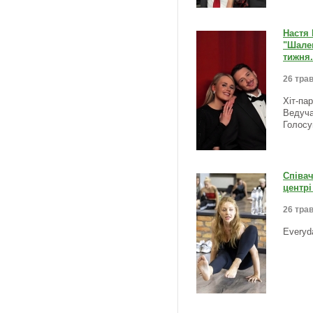
Настя
"Шален
тижня.
26 трав
Хіт-па
Ведуча
Голосу
Співач
центрі
26 трав
Everyd