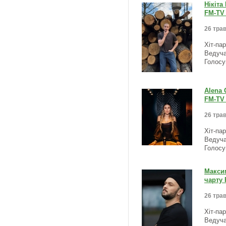
Нікіта
FM-TV 
26 трав
Хіт-па
Ведуча
Голосу
Alena 
FM-TV 
26 трав
Хіт-па
Ведуча
Голосу
Максим
чарту 
26 трав
Хіт-па
Ведуча