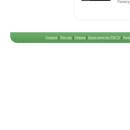
Голосу
Головна
|
Про нас
|
Новини
|
Блоги ведучих FM-TV
|
Раді