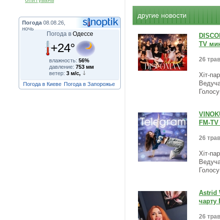
опитувань
другие новости
Погода
08.08.26,
ночь
Погода в
Одессе
DISCO
TV мин
+24°
26 трав
влажность:
56%
давление:
753 мм
ветер:
3 м/с,
Хіт-па
Ведуча
Погода в Киеве
Погода в Запорожье
Голосу
VINOKU
FM-TV 
26 трав
Хіт-па
Ведуча
Голосу
Astrid
чарту 
26 трав