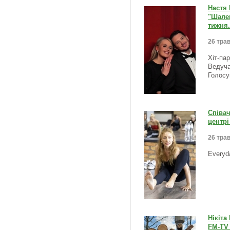
Настя
"Шален
тижня.
26 трав
Хіт-па
Ведуча
Голосу
Співач
центрі
26 трав
Everyd
Нікіта
FM-TV 