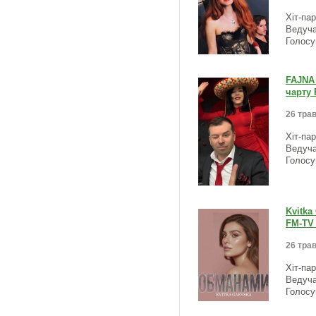
Хіт-па
Ведуча
Голосу
FAJNA 
чарту 
26 трав
Хіт-па
Ведуча
Голосу
Kvitka
FM-TV 
26 трав
Хіт-па
Ведуча
Голосу