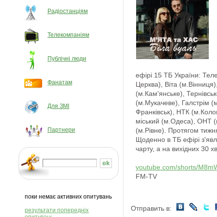
Радіостанціям
Телекомпаніям
Публічні люди
ефірі 15 ТБ України: Теле
Фанатам
Церква), Віта (м.Вінниця
(м.Кам'янське), Тернівсь
(м.Мукачеве), Галстрім (м
Для ЗМІ
Франківськ), НТК (м.Кол
міський (м.Одеса), ОНТ (м
Партнери
(м.Рівне). Протягом тижн
Щоденно в ТБ ефірі з'явл
чарту, а на вихідних 30 х
youtube.com/shorts/M8
FM-TV
поки немає активних опитувань
Отправить в:
результати попередніх