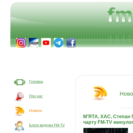
Головна
Ново
Про нас
Новини
МʼЯТА, ХАС, Степан 
чарту FM-TV минулог
Блоги ведучих FM-TV