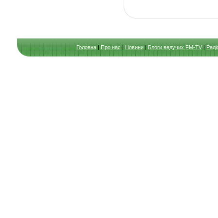
Головна
|
Про нас
|
Новини
|
Блоги ведучих FM-TV
|
Раді