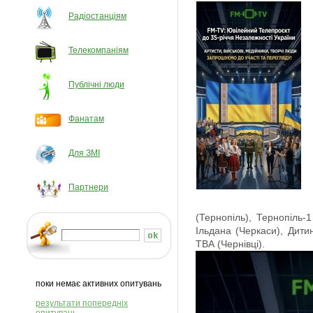
Радіостанціям
Телекомпаніям
Публічні люди
Фанатам
Для ЗМІ
Партнери
(Тернопіль), Тернопіль-
Ільдана (Черкаси), Дитин
ТВА (Чернівці).
поки немає активних опитувань
результати попередніх