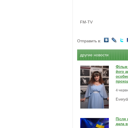
FM-TV
Отправить в:
другие новости
Фільм 
його а
особи
проход
4 червн
Everyd
Після 
дала в