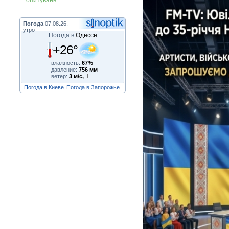
опитувань
Погода
07.08.26,
утро
Погода в
Одессе
+26°
влажность:
67%
давление:
756 мм
ветер:
3 м/с,
Погода в Киеве
Погода в Запорожье