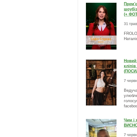
Прем'є
шоубі
(+ ФО
31 трав
FROLOV
Наталі
Новий 
кліпів
(ПОСИ
7 червн
Ведуча
улюбле
голосу
facebo
Чим і 
ВИСНО
7 червн