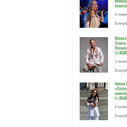
вперше
конкур
5 червн
Everyd
Медит
Олега 
Крішн
(+ ВІД
1 червн
Everyd
Ірина 
«Холод
шанува
(+ ВІД
6 червн
Everyd