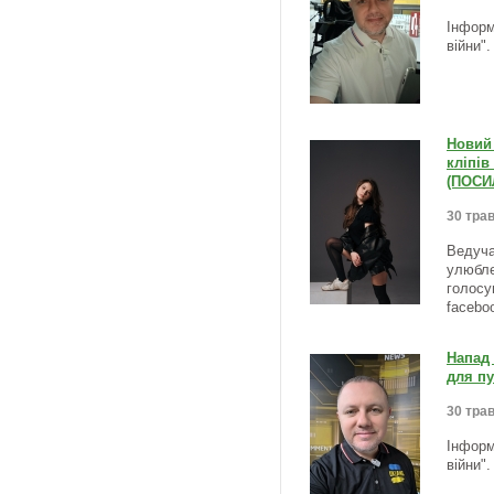
Інформ
війни"
Новий 
кліпів
(ПОСИ
30 трав
Ведуча
улюбле
голосу
facebo
Напад 
для п
30 трав
Інформ
війни"