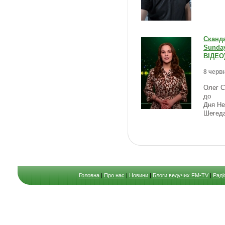
Сканда
Sunda
ВІДЕО
8 червн
Олег С
до
Дня Не
Шегеда
Головна
|
Про нас
|
Новини
|
Блоги ведучих FM-TV
|
Раді