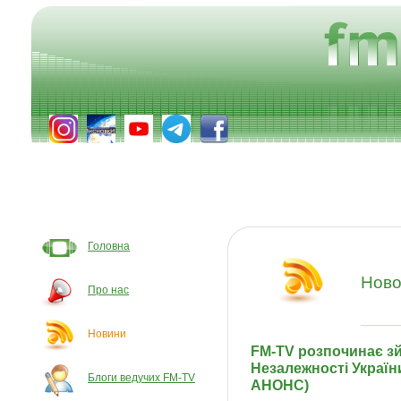
Головна
Ново
Про нас
Новини
FM-TV розпочинає зй
Незалежності України
Блоги ведучих FM-TV
АНОНС)