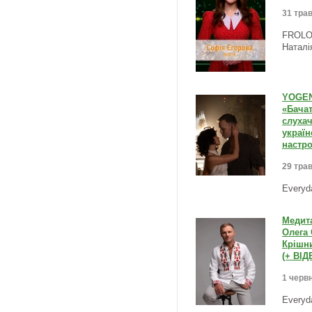
31 трав
FROLOV
Наталі
YOGEN 
«Бачат
слуха
украї
настро
29 трав
Everyd
Медит
Олега 
Крішн
(+ ВІД
1 червн
Everyd