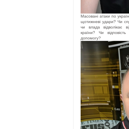
Масовані атаки по украї
щотижневі удари? Чи спра
чи влада відволікає ві
країни? Чи відповіст
допомогу?