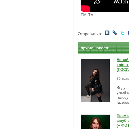
FM-TV
Отправить в:
другие новости
Новий 
кліпів
(ПОСИ
30 трав
Ведуча
улюбле
голосу
facebo
Прем'є
шоубі
(+ ФО