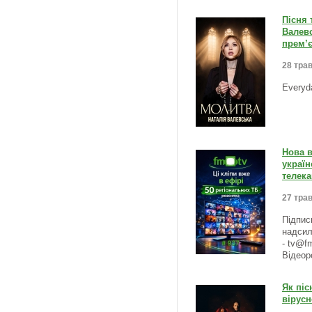
Пісня 
Валевс
прем’є
28 трав
Everyd
Нова в
україн
телека
27 трав
Підпис
надсил
- tv@f
Відеор
Як піс
вірусн