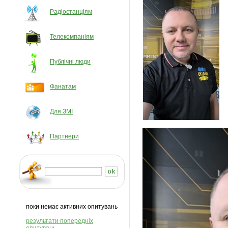
Радіостанціям
Телекомпаніям
Публічні люди
Фанатам
Для ЗМІ
Партнери
поки немає активних опитувань
результати попередніх