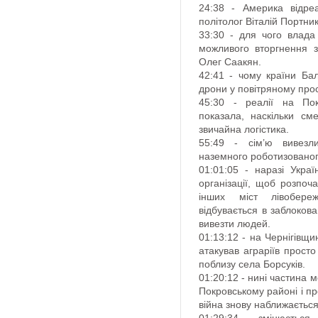
24:38 - Америка відре
політолог Віталій Портник
33:30 - для чого влада
можливого вторгнення з 
Олег Саакян.
42:41 - чому країни Бал
дрони у повітряному про
45:30 - реалії на По
показала, наскільки см
звичайна логістика.
55:49 - сім’ю вивезл
наземного роботизованог
01:01:05 - наразі Укра
організації, щоб розпоч
інших міст лівобер
відбувається в заблоков
вивезти людей.
01:13:12 - на Чернігівщи
атакував аграріїв просто
поблизу села Борсуків.
01:20:12 - нині частина 
Покровському районі і пр
війна знову наближається