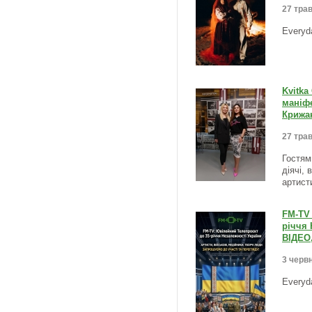
27 трав
Everyd
Kvitka
маніфе
Крижа
27 трав
Гостями
діячі, 
артист
FM-TV 
річчя 
ВІДЕО
3 червн
Everyd