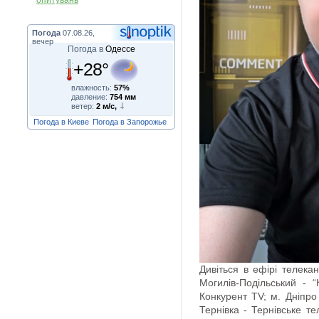
опитувань
Погода
07.08.26,
вечер
Погода в
Одессе
+28°
влажность:
57%
давление:
754 мм
ветер:
2 м/с,
Погода в Киеве
Погода в Запорожье
Дивіться в ефірі телекан
Могилів-Подільський - 
Конкурент TV; м. Дніпро 
Тернівка - Тернівське те