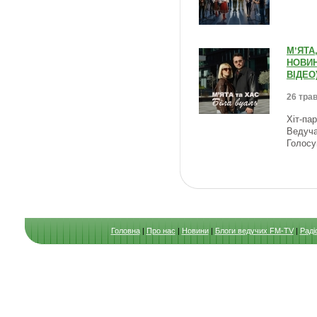
МʼЯТА,
НОВИН
ВІДЕО
26 трав
Хіт-па
Ведуча
Голосу
Головна
|
Про нас
|
Новини
|
Блоги ведучих FM-TV
|
Раді