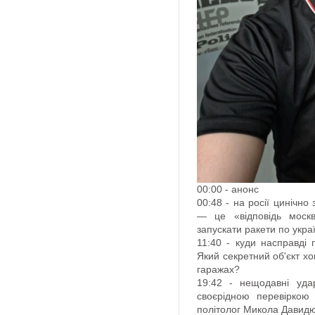
00:00 - анонс
00:48 - на росії цинічно
— це «відповідь моск
запускати ракети по укра
11:40 - куди насправді п
Який секретний об'єкт хо
гаражах?
19:42 - нещодавні уда
своєрідною перевіркою 
політолог Микола Давидю