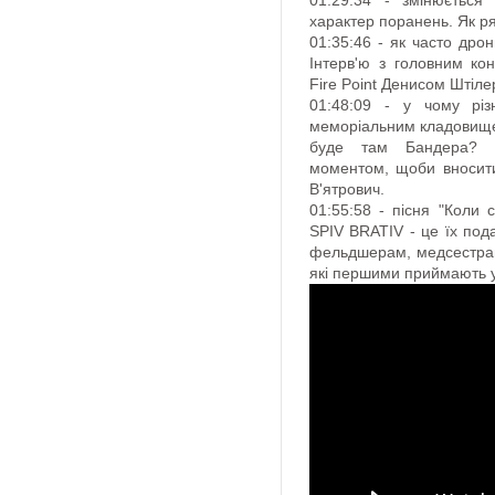
01:29:34 - змінюєтьс
характер поранень. Як р
01:35:46 - як часто дрон
Інтерв'ю з головним кон
Fire Point Денисом Штіл
01:48:09 - у чому різ
меморіальним кладовище
буде там Бандера? Я
моментом, щоби вносити
В'ятрович.
01:55:58 - пісня "Коли с
SPIV BRATIV - це їх под
фельдшерам, медсестрам
які першими приймають у