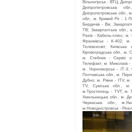
Вільногірськ - ВТЦ; Дніпр
Днiпропетровська обл
Дніпропетровська обл., 
обл., м. Кривий Ріг - 1 
Бердичів - Вік; Закарпат
ТВ; Закарпатська обл., м
Рахів - Кабель-плюс; м. 
Франківськ - К-402; м.
Телевсесвіт; Київська
Кіровоградська обл., м. С
м. Стебник - Сервіс си
Телефакт; м. Миколаїв -
м. Чорноморськ - ІТ-3; 
Полтавська обл., м. Пиря
Дубно; м. Рівне - ITV; м
TV; Сумська обл., м.
м.Тростянець - TVT; м. Т
Хмельницька обл., м. Де
Черкаська обл., м.Ум
м.Новодністровськ - Реал