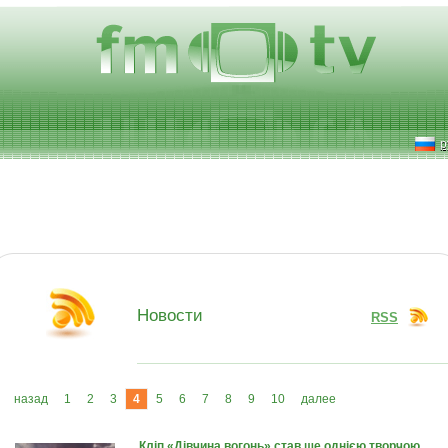
р
Новости
RSS
назад
1
2
3
4
5
6
7
8
9
10
далее
Кліп «Дівчина вогонь» став ще однією творчою