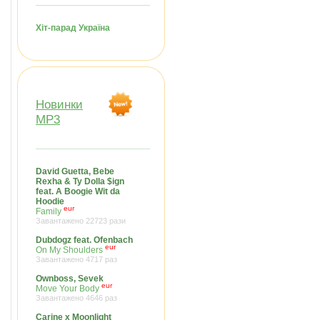
Хіт-парад Україна
Новинки
MP3
David Guetta, Bebe
Rexha & Ty Dolla $ign
feat. A Boogie Wit da
Hoodie
eur
Family
Завантажено 22723 рази
Dubdogz feat. Ofenbach
eur
On My Shoulders
Завантажено 4717 раз
Ownboss, Sevek
eur
Move Your Body
Завантажено 4646 раз
Carine x Moonlight