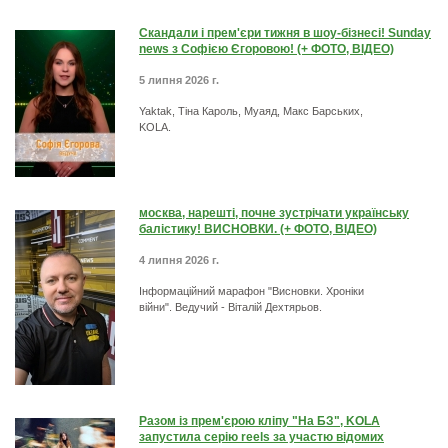
Скандали і прем'єри тижня в шоу-бізнесі! Sunday
news з Софією Єгоровою! (+ ФОТО, ВІДЕО)
5 липня 2026 г.
Yaktak, Тіна Кароль, Муаяд, Макс Барських,
KOLA.
москва, нарешті, почне зустрічати українську
балістику! ВИСНОВКИ. (+ ФОТО, ВІДЕО)
4 липня 2026 г.
Інформаційний марафон "Висновки. Хроніки
війни". Ведучий - Віталій Дехтярьов.
Разом із прем'єрою кліпу "На БЗ", KOLA
запустила серію reels за участю відомих