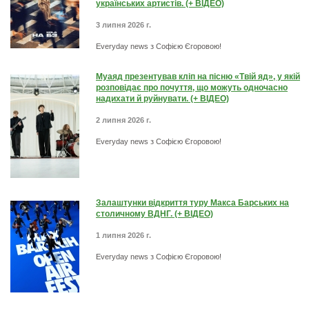
українських артистів. (+ ВІДЕО)
3 липня 2026 г.
Everyday news з Софією Єгоровою!
Муаяд презентував кліп на пісню «Твій яд», у якій
розповідає про почуття, що можуть одночасно
надихати й руйнувати. (+ ВІДЕО)
2 липня 2026 г.
Everyday news з Софією Єгоровою!
Залаштунки відкриття туру Макса Барських на
столичному ВДНГ. (+ ВІДЕО)
1 липня 2026 г.
Everyday news з Софією Єгоровою!