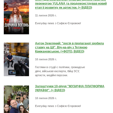
перемогою YULANA та продемонстрував новий
етап її розвитку як артистки. (+ ВІДЕО)
11 липня 2026 г.
Everyday news з Софією Єгоровою!
Антон Земляний: "росія в пропаганді зробила
ставку на ШІ". Віч-на-віч з Тетяною
Крижановською. (+ФОТО, ВІДЕО)
10 липня 2026 г.
Гостями в студії є політики, громадські
діячі, військові експерти, бійці ЗСУ,
артисти, медійні персони.
Залаштунки 10-річчя "МУЗИЧНА ПЛАТФОРМА
УКРАЇНИ". (+ ВІДЕО)
10 липня 2026 г.
Everyday news з Софією Єгоровою!