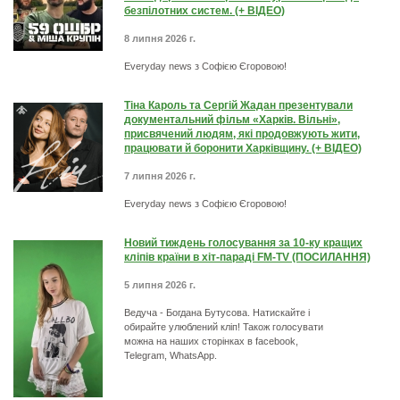
безпілотних систем. (+ ВІДЕО)
8 липня 2026 г.
Everyday news з Софією Єгоровою!
Тіна Кароль та Сергій Жадан презентували
документальний фільм «Харків. Вільні»,
присвячений людям, які продовжують жити,
працювати й боронити Харківщину. (+ ВІДЕО)
7 липня 2026 г.
Everyday news з Софією Єгоровою!
Новий тиждень голосування за 10-ку кращих
кліпів країни в хіт-параді FM-TV (ПОСИЛАННЯ)
5 липня 2026 г.
Ведуча - Богдана Бутусова. Натискайте і
обирайте улюблений кліп! Також голосувати
можна на наших сторінках в facebook,
Telegram, WhatsApp.