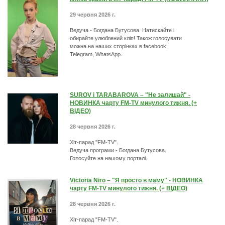
29 червня 2026 г.
Ведуча - Богдана Бутусова. Натискайте і
обирайте улюблений кліп! Також голосувати
можна на наших сторінках в facebook,
Telegram, WhatsApp.
SUROV і TARABAROVA – "Не залишай" -
НОВИНКА чарту FM-TV минулого тижня. (+
ВІДЕО)
28 червня 2026 г.
Хіт-парад "FM-TV".
Ведуча програми - Богдана Бутусова.
Голосуйте на нашому порталі.
Victoria Niro – "Я просто в маму" - НОВИНКА
чарту FM-TV минулого тижня. (+ ВІДЕО)
28 червня 2026 г.
Хіт-парад "FM-TV".