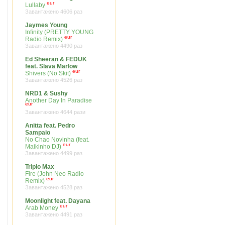
eur
Lullaby
Завантажено 4606 раз
Jaymes Young
Infinity (PRETTY YOUNG
eur
Radio Remix)
Завантажено 4490 раз
Ed Sheeran & FEDUK
feat. Slava Marlow
eur
Shivers (No Skit)
Завантажено 4526 раз
NRD1 & Sushy
Another Day In Paradise
eur
Завантажено 4644 рази
Anitta feat. Pedro
Sampaio
No Chao Novinha (feat.
eur
Maikinho DJ)
Завантажено 4499 раз
Triplo Max
Fire (John Neo Radio
eur
Remix)
Завантажено 4528 раз
Moonlight feat. Dayana
eur
Arab Money
Завантажено 4491 раз