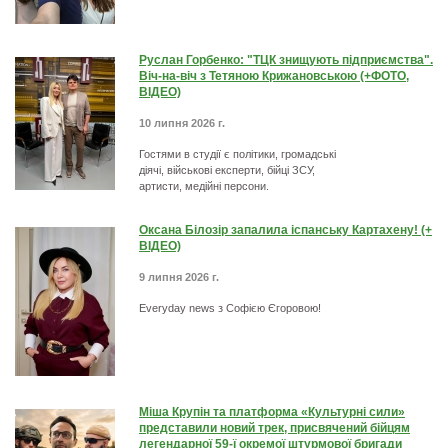
Руслан Горбенко: "ТЦК знищують підприємства".
Віч-на-віч з Тетяною Крижановською (+ФОТО,
ВІДЕО)
10 липня 2026 г.
Гостями в студії є політики, громадські
діячі, військові експерти, бійці ЗСУ,
артисти, медійні персони.
Оксана Білозір запалила іспанську Картахену! (+
ВІДЕО)
9 липня 2026 г.
Everyday news з Софією Єгоровою!
Міша Крупін та платформа «Культурні сили»
представили новий трек, присвячений бійцям
легендарної 59-ї окремої штурмової бригади