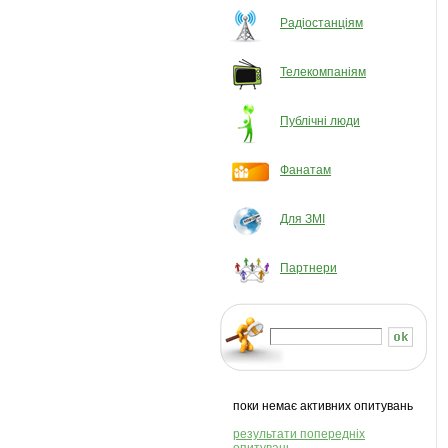
Радіостанціям
Телекомпаніям
Публічні люди
Фанатам
Для ЗМІ
Партнери
поки немає активних опитувань
результати попередніх