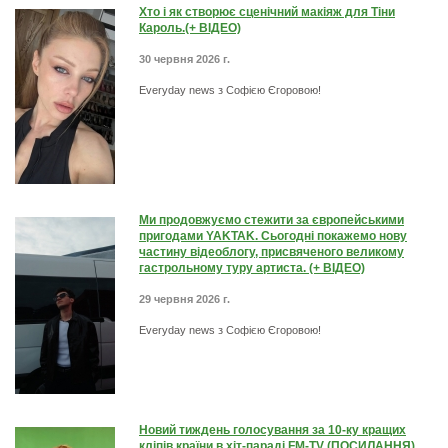
Хто і як створює сценічний макіяж для Тіни
Кароль.(+ ВІДЕО)
30 червня 2026 г.
Everyday news з Софією Єгоровою!
Ми продовжуємо стежити за європейськими
пригодами YAKTAK. Сьогодні покажемо нову
частину відеоблогу, присвяченого великому
гастрольному туру артиста. (+ ВІДЕО)
29 червня 2026 г.
Everyday news з Софією Єгоровою!
Новий тиждень голосування за 10-ку кращих
кліпів країни в хіт-параді FM-TV (ПОСИЛАННЯ)