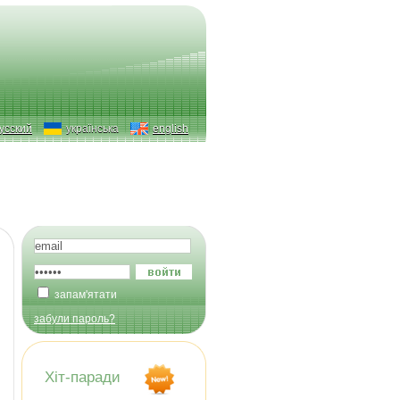
усский
українська
english
запам'ятати
забули пароль?
Хіт-паради