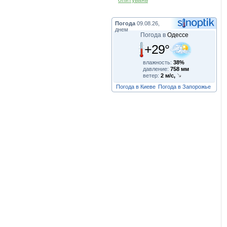
опитувань
Погода
09.08.26,
днем
Погода в
Одессе
+29°
влажность:
38%
давление:
758 мм
ветер:
2 м/с,
Погода в Киеве
Погода в Запорожье