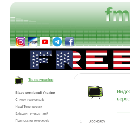
Телекомпаніям
Виде
Відео компіляції України
верес
Список телеканалів
Наші Телепроекти
Вхід для телекомпаній
Підписка на телесервіс
1
Blockbaby