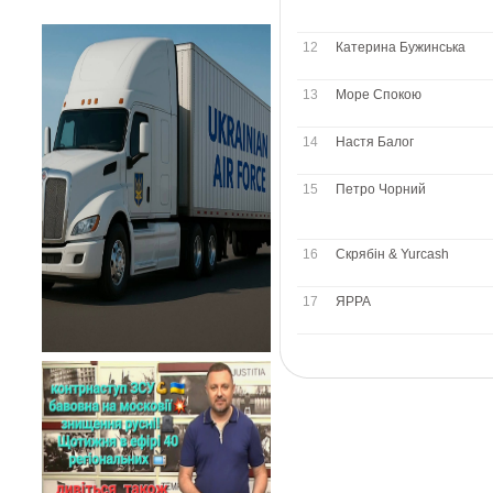
12
Катерина Бужинська
13
Море Спокою
14
Настя Балог
15
Петро Чорний
16
Скрябін & Yurcash
17
ЯРРА