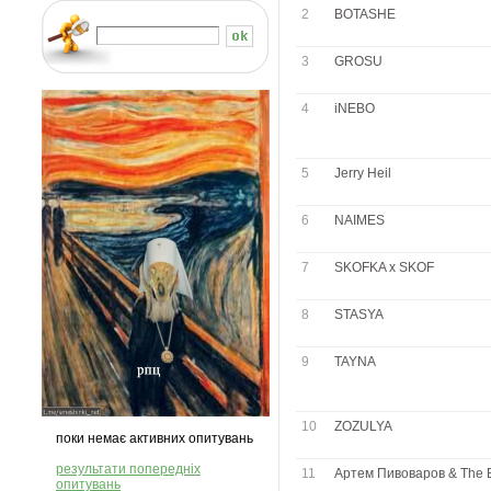
2
BOTASHE
3
GROSU
4
iNEBO
5
Jerry Heil
6
NAIMES
7
SKOFKA x SKOF
8
STASYA
9
TAYNA
10
ZOZULYA
поки немає активних опитувань
результати попередніх
11
Артем Пивоваров & The 
опитувань