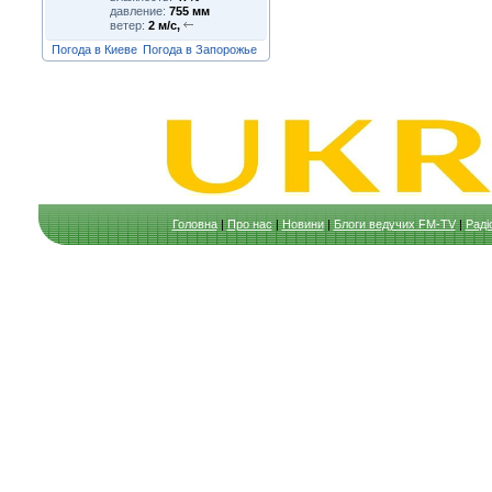
давление:
755 мм
ветер:
2 м/с,
Погода в Киеве
Погода в Запорожье
Головна
|
Про нас
|
Новини
|
Блоги ведучих FM-TV
|
Раді