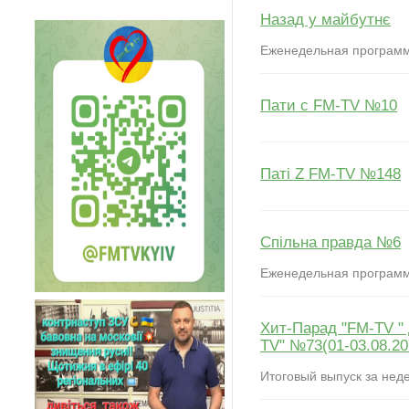
Назад у майбутнє
Еженедельная програм
Пати с FM-TV №10
Паті Z FM-TV №148
Спільна правда №6
Еженедельная програм
Хит-Парад "FM-TV " 
TV" №73(01-03.08.20
Итоговый выпуск за нед