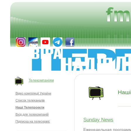
Телекомпаніям
Наші
Відео компіляції України
Список телеканалів
Наші Телепроекти
Вхід для телекомпаній
Sunday News
Підписка на телесервіс
Еженедельная програм