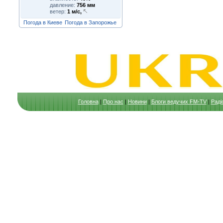
давление:
756 мм
ветер:
1 м/с,
Погода в Киеве
Погода в Запорожье
Головна
|
Про нас
|
Новини
|
Блоги ведучих FM-TV
|
Раді