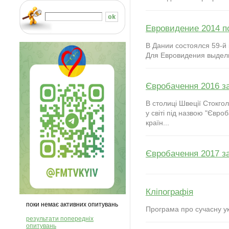
Евровидение 2014 п
В Дании состоялся 59-й
Для Евровидения выдели
Євробачення 2016 з
В столиці Швеції Стокго
у світі під назвою "Євр
країн...
Євробачення 2017 з
Кліпографія
поки немає активних опитувань
Програма про сучасну ук
результати попередніх
опитувань