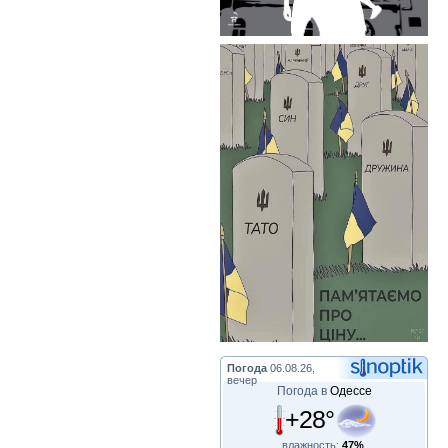
Погода
06.08.26,
вечер
Погода в
Одессе
+28°
влажность:
47%