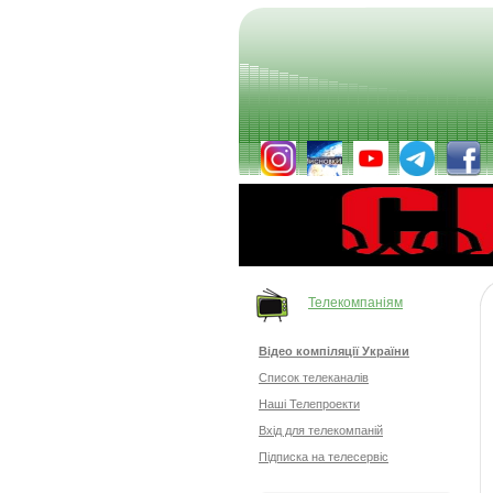
Телекомпаніям
Відео компіляції України
Список телеканалів
Наші Телепроекти
Вхід для телекомпаній
Підписка на телесервіс