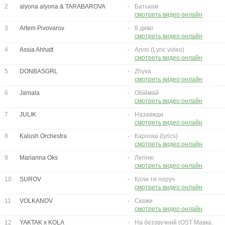
2
alyona alyona & TARABAROVA
-
Батькам
смотреть видео онлайн
3
Artem Pivovarov
-
8 диво
смотреть видео онлайн
4
Assia Ahhatt
-
Алло (Lyric video)
смотреть видео онлайн
5
DONBASGRL
-
Zhyva
смотреть видео онлайн
6
Jamala
-
Обіймай
смотреть видео онлайн
7
JULIK
-
Назавжди
смотреть видео онлайн
8
Kalush Orchestra
-
Кароока (lyrics)
смотреть видео онлайн
9
Marianna Oks
-
Легіню
смотреть видео онлайн
10
SUROV
-
Коли ти поруч
смотреть видео онлайн
11
VOLKANOV
-
Скажи
смотреть видео онлайн
12
YAKTAK x KOLA
-
На беззвучний (OST Мавка.