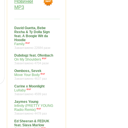
Новинки
MP3
David Guetta, Bebe
Rexha & Ty Dolla $ign
feat. A Boogie Wit da
Hoodie
eur
Family
Завантажено 22684 рази
Dubdogz feat. Ofenbach
eur
On My Shoulders
Завантажено 4704 рази
Ownboss, Sevek
eur
Move Your Body
Завантажено 4637 раз
Carine x Moonlight
eur
Lullaby
Завантажено 4599 раз
Jaymes Young
Infinity (PRETTY YOUNG
eur
Radio Remix)
Завантажено 4478 раз
Ed Sheeran & FEDUK
feat. Slava Marlow
eur