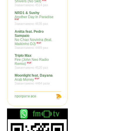
Shivers (No Skit)
Завантажено 4514 раз
NRD1 & Sushy
Another Day In Paradise
eur
Завантажено 4635 раз
Anitta feat. Pedro
Sampaio
No Chao Novinha (feat.
eur
Maikinho DJ)
Завантажено 4489 раз
Triplo Max
Fire (John Neo Radio
eur
Remix)
Завантажено 4520 раз
Moonlight feat. Dayana
eur
Arab Money
Завантажено 4484 рази
програти все