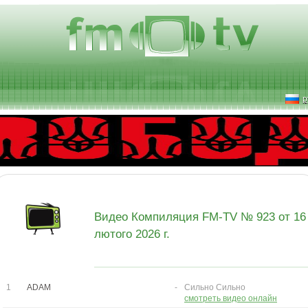
р
Видео Компиляция FM-TV № 923 от 16
лютого 2026 г.
1
ADAM
-
Сильно Сильно
смотреть видео онлайн