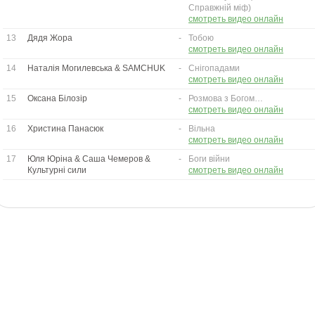
Справжній міф)
смотреть видео онлайн
13
Дядя Жора
-
Тобою
смотреть видео онлайн
14
Наталія Могилевська & SAMCHUK
-
Снігопадами
смотреть видео онлайн
15
Оксана Білозір
-
Розмова з Богом…
смотреть видео онлайн
16
Христина Панасюк
-
Вільна
смотреть видео онлайн
17
Юля Юріна & Саша Чемеров &
-
Боги війни
Культурні сили
смотреть видео онлайн