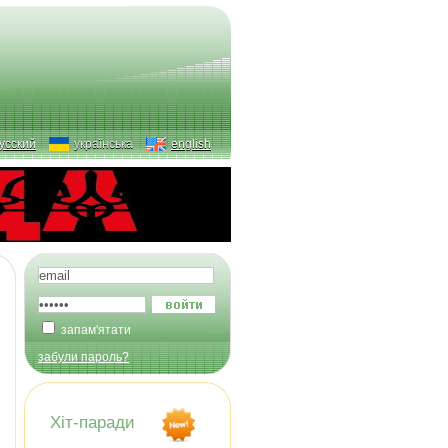
усский
українська
english
запам'ятати
забули пароль?
Хіт-паради