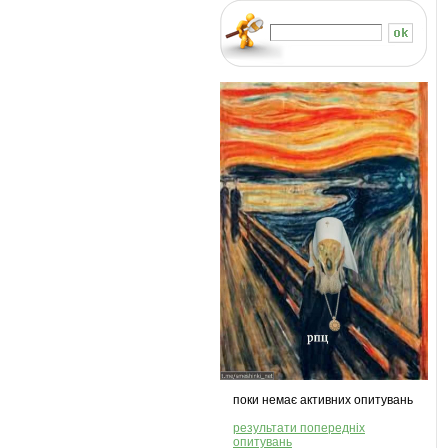
поки немає активних опитувань
результати попередніх
опитувань