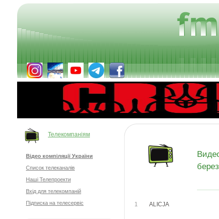
Телекомпаніям
Виде
Відео компіляції України
берез
Список телеканалів
Наші Телепроекти
Вхід для телекомпаній
Підписка на телесервіс
1
ALICJA