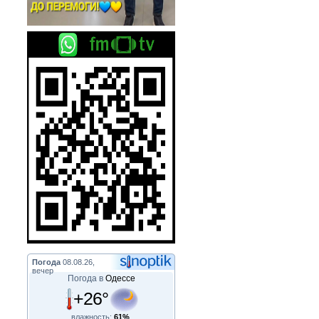
Погода
08.08.26,
вечер
Погода в
Одессе
+26°
влажность:
61%