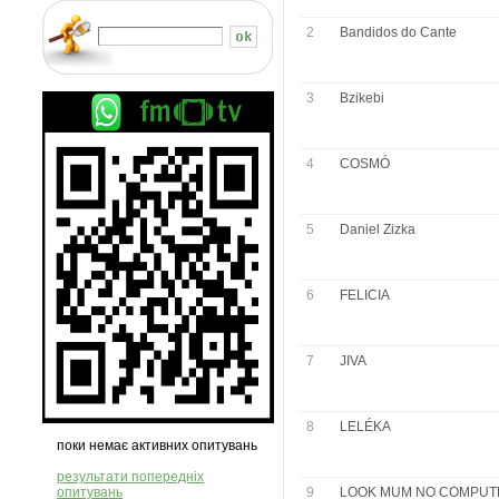
2
Bandidos do Cante
3
Bzikebi
4
COSMÓ
5
Daniel Zizka
6
FELICIA
7
JIVA
8
LELÉKA
поки немає активних опитувань
результати попередніх
опитувань
9
LOOK MUM NO COMPUT