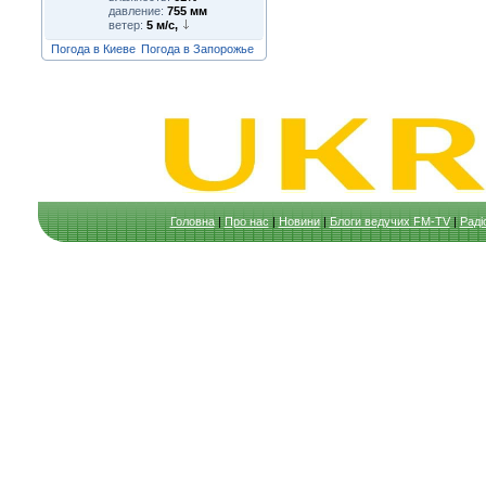
давление:
755 мм
ветер:
5 м/с,
Погода в Киеве
Погода в Запорожье
Головна
|
Про нас
|
Новини
|
Блоги ведучих FM-TV
|
Раді