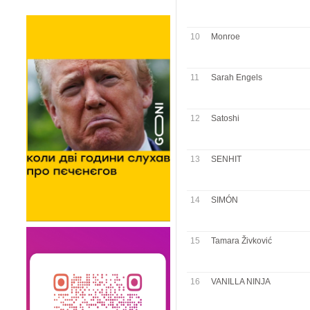
10
Monroe
11
Sarah Engels
12
Satoshi
13
SENHIT
14
SIMÓN
15
Tamara Živković
16
VANILLA NINJA