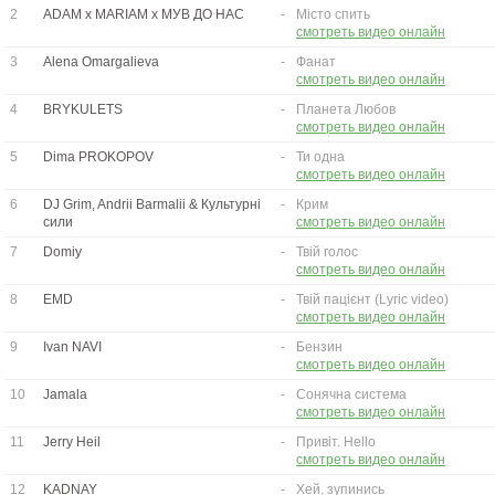
2
ADAM x MARIAM x МУВ ДО НАС
-
Місто спить
смотреть видео онлайн
3
Alena Omargalieva
-
Фанат
смотреть видео онлайн
4
BRYKULETS
-
Планета Любов
смотреть видео онлайн
5
Dima PROKOPOV
-
Ти одна
смотреть видео онлайн
6
DJ Grim, Andrii Barmalii & Культурні
-
Крим
сили
смотреть видео онлайн
7
Domiy
-
Твій голос
смотреть видео онлайн
8
EMD
-
Твій пацієнт (Lyric video)
смотреть видео онлайн
9
Ivan NAVI
-
Бензин
смотреть видео онлайн
10
Jamala
-
Сонячна система
смотреть видео онлайн
11
Jerry Heil
-
Привіт. Hello
смотреть видео онлайн
12
KADNAY
-
Хей, зупинись