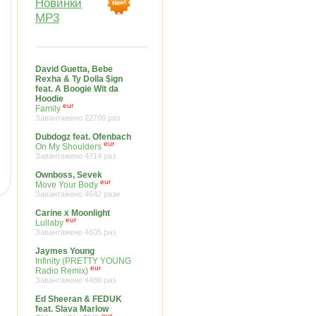
Новинки
MP3
David Guetta, Bebe
Rexha & Ty Dolla $ign
feat. A Boogie Wit da
Hoodie
eur
Family
Завантажено 22709 раз
Dubdogz feat. Ofenbach
eur
On My Shoulders
Завантажено 4714 раз
Ownboss, Sevek
eur
Move Your Body
Завантажено 4642 рази
Carine x Moonlight
eur
Lullaby
Завантажено 4605 раз
Jaymes Young
Infinity (PRETTY YOUNG
eur
Radio Remix)
Завантажено 4486 раз
Ed Sheeran & FEDUK
feat. Slava Marlow
eur