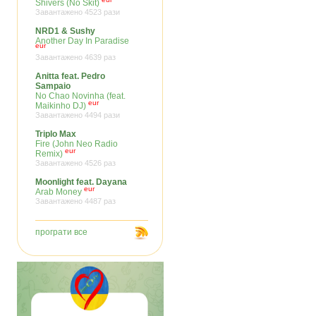
Shivers (No Skit)
Завантажено 4523 рази
NRD1 & Sushy
Another Day In Paradise
eur
Завантажено 4639 раз
Anitta feat. Pedro
Sampaio
No Chao Novinha (feat.
eur
Maikinho DJ)
Завантажено 4494 рази
Triplo Max
Fire (John Neo Radio
eur
Remix)
Завантажено 4526 раз
Moonlight feat. Dayana
eur
Arab Money
Завантажено 4487 раз
програти все