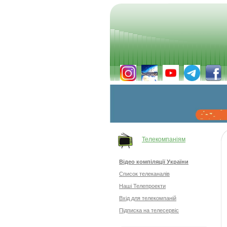
Телекомпаніям
Відео компіляції України
Список телеканалів
Наші Телепроекти
Вхід для телекомпаній
Підписка на телесервіс