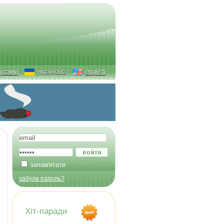
усский
українська
english
запам'ятати
забули пароль?
Хіт-паради