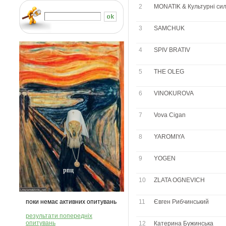
2
MONATIK & Культурні си
3
SAMCHUK
4
SPIV BRATIV
5
THE OLEG
6
VINOKUROVA
7
Vova Cigan
8
YAROMIYA
9
YOGEN
10
ZLATA OGNEVICH
поки немає активних опитувань
11
Євген Рибчинський
результати попередніх
опитувань
12
Катерина Бужинська