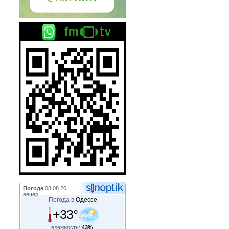
Погода
08.08.26,
вечер
Погода в
Одессе
+33°
влажность:
43%