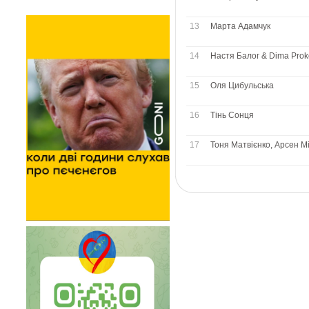
13
Марта Адамчук
14
Настя Балог & Dima Pro
15
Оля Цибульська
16
Тінь Сонця
17
Тоня Матвієнко, Арсен М