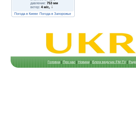
давление:
753 мм
ветер:
4 м/с,
Погода в Киеве
Погода в Запорожье
Головна
|
Про нас
|
Новини
|
Блоги ведучих FM-TV
|
Раді