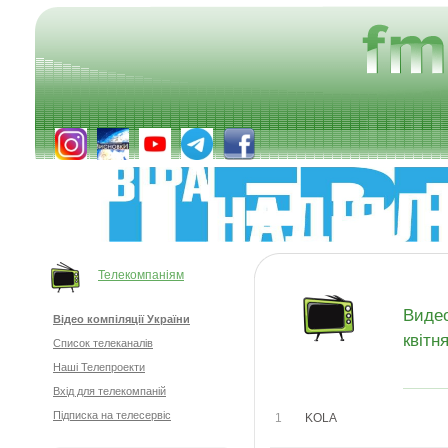
Телекомпаніям
Виде
Відео компіляції України
квітня
Список телеканалів
Наші Телепроекти
Вхід для телекомпаній
Підписка на телесервіс
1
KOLA