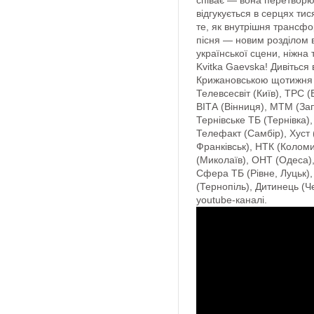
співає — вона перетворює
відгукується в серцях тис
те, як внутрішня трансфо
пісня — новим розділом ві
української сцени, ніжна
Kvitka Gaevska! Дивіться 
Крижановською щотижня в
Телевсесвіт (Київ), ТРС (
ВІТА (Вінниця), МТМ (За
Тернівське ТБ (Тернівка)
Телефакт (Самбір), Хуст (
Франківськ), НТК (Коломи
(Миколаїв), ОНТ (Одеса), 
Сфера ТБ (Рівне, Луцьк),
(Тернопіль), Дитинець (Че
youtube-каналі.