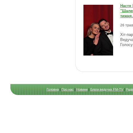
Настя
"Шален
тижня.
26 трав
Хіт-па
Ведуча
Голосу
Головна
|
Про нас
|
Новини
|
Блоги ведучих FM-TV
|
Раді