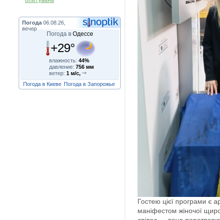
опитувань
Погода
06.08.26,
вечер
Погода в
Одессе
+29°
влажность:
44%
давление:
756 мм
ветер:
1 м/с,
Погода в Киеве
Погода в Запорожье
Гостею цієї програми є а
маніфестом жіночої щирос