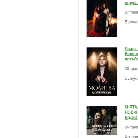
вірусн
27 трав
Everyd
Пісня 
Валевс
прем’є
28 трав
Everyd
МʼЯТА,
НОВИН
ВІДЕО
26 трав
Хіт-па