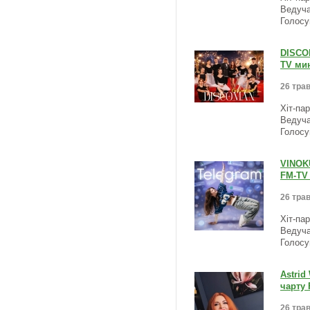
Ведуча
Голосу
DISCO
TV мин
26 трав
Хіт-па
Ведуча
Голосу
VINOKU
FM-TV 
26 трав
Хіт-па
Ведуча
Голосу
Astrid
чарту 
26 трав