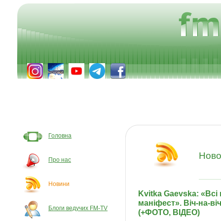
Головна
Ново
Про нас
Новини
Kvitka Gaevska: «Всі 
маніфест». Віч-на-в
Блоги ведучих FM-TV
(+ФОТО, ВІДЕО)