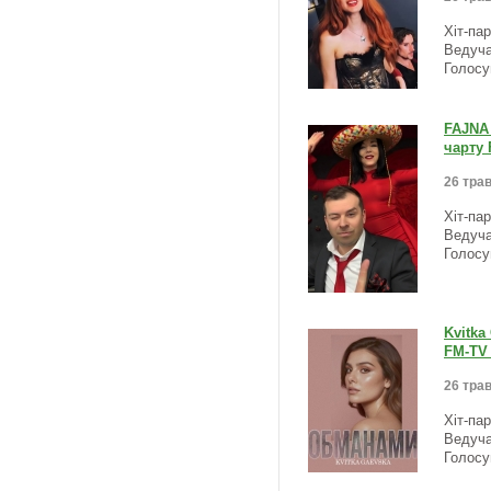
Хіт-па
Ведуча
Голосу
FAJNA 
чарту 
26 трав
Хіт-па
Ведуча
Голосу
Kvitka
FM-TV 
26 трав
Хіт-па
Ведуча
Голосу