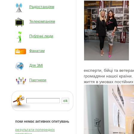
Радіостанціям
Телекомпаніям
Публічні люди
Фанатам
Для ЗМІ
експерти, бійці та ветера
громадяни нашої країни. 
Партнери
життя в умовах постійних
поки немає активних опитувань
результати попередніх