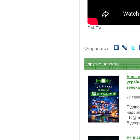
FM-TV
Отправить в:
другие новости
Нова в
україн
телека
27 трав
Підпис
надсил
- tv@f
Відеор
Як піс