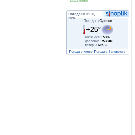
опитувань
Погода
08.08.26,
ночь
Погода в
Одессе
+25°
влажность:
53%
давление:
753 мм
ветер:
3 м/с,
Погода в Киеве
Погода в Запорожье