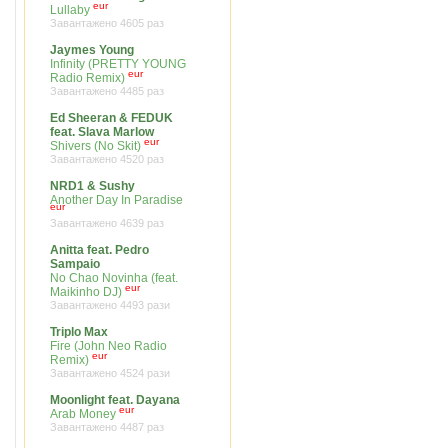
eur
Lullaby
Завантажено 4605 раз
Jaymes Young
Infinity (PRETTY YOUNG
eur
Radio Remix)
Завантажено 4485 раз
Ed Sheeran & FEDUK
feat. Slava Marlow
eur
Shivers (No Skit)
Завантажено 4520 раз
NRD1 & Sushy
Another Day In Paradise
eur
Завантажено 4639 раз
Anitta feat. Pedro
Sampaio
No Chao Novinha (feat.
eur
Maikinho DJ)
Завантажено 4493 рази
Triplo Max
Fire (John Neo Radio
eur
Remix)
Завантажено 4524 рази
Moonlight feat. Dayana
eur
Arab Money
Завантажено 4487 раз