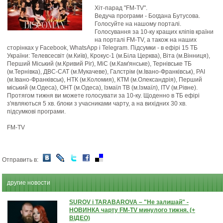
Хіт-парад "FM-TV".
Ведуча програми -
Богдана Бутусова
.
Голосуйте на нашому порталі.
Голосування за 10-ку кращих кліпів країни
на порталі FM-TV, а також на
наших
сторінках у Facebook, WhatsApp і Telegram
. Підсумки - в ефірі 15 ТБ
України: Телевсесвіт (м.Київ), Крокус-1 (м.Біла Церква), Віта (м.Вінниця),
Перший Міський (м.Кривий Ріг), МіС (м.Кам'янське), Тернівське ТБ
(м.Тернівка), ДВС-САТ (м.Мукачеве), Галстрім (м.Івано-Франківськ), РАІ
(м.Івано-Франківськ), НТК (м.Коломия), КТМ (м.Олександрія), Перший
міський (м.Одеса), ОНТ (м.Одеса), Ізмаїл ТВ (м.Ізмаїл), ITV (м.Рівне).
Протягом тижня ви можете голосувати за 10-ку. Щоденно в ТБ ефірі
з'являються 5 хв. блоки з учасниками чарту, а на вихідних 30 хв.
підсумкові програми.
FM-TV
Отправить в:
другие новости
SUROV і TARABAROVA – "Не залишай" -
НОВИНКА чарту FM-TV минулого тижня. (+
ВІДЕО)