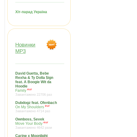
Хіт-парад Україна
Новинки
MP3
David Guetta, Bebe
Rexha & Ty Dolla $ign
feat. A Boogie Wit da
Hoodie
eur
Family
Завантажено 22706 раз
Dubdogz feat. Ofenbach
eur
On My Shoulders
Завантажено 4714 раз
Ownboss, Sevek
eur
Move Your Body
Завантажено 4642 рази
Carine x Moonlight