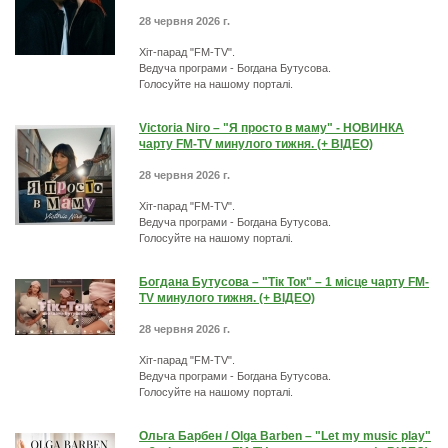
28 червня 2026 г.
Хіт-парад "FM-TV".
Ведуча програми - Богдана Бутусова.
Голосуйте на нашому порталі.
Victoria Niro – "Я просто в маму" - НОВИНКА
чарту FM-TV минулого тижня. (+ ВІДЕО)
28 червня 2026 г.
Хіт-парад "FM-TV".
Ведуча програми - Богдана Бутусова.
Голосуйте на нашому порталі.
Богдана Бутусова – "Тік Ток" – 1 місце чарту FM-
TV минулого тижня. (+ ВІДЕО)
28 червня 2026 г.
Хіт-парад "FM-TV".
Ведуча програми - Богдана Бутусова.
Голосуйте на нашому порталі.
Ольга Барбен / Olga Barben – "Let my music play"