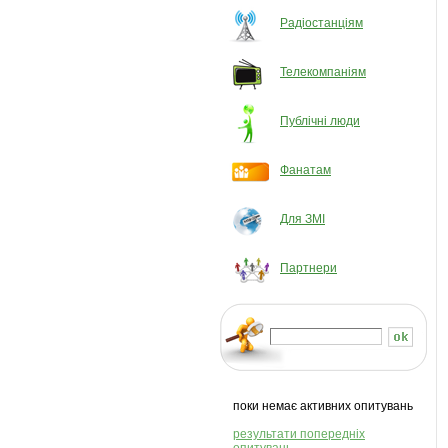
Радіостанціям
Телекомпаніям
Публічні люди
Фанатам
Для ЗМІ
Партнери
поки немає активних опитувань
результати попередніх