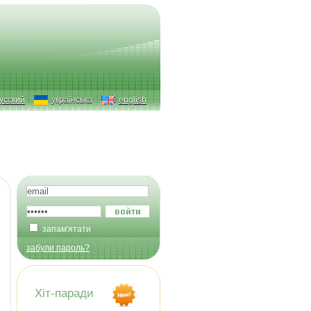
усский
українська
english
запам'ятати
забули пароль?
Хіт-паради