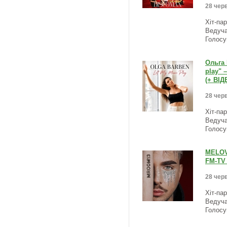
28 черв
Хіт-па
Ведуча
Голосу
Ольга 
play" 
(+ ВІД
28 черв
Хіт-па
Ведуча
Голосу
MELOVI
FM-TV 
28 черв
Хіт-па
Ведуча
Голосу