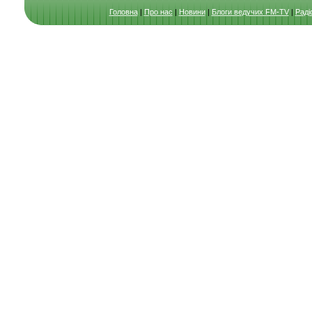
Головна
|
Про нас
|
Новини
|
Блоги ведучих FM-TV
|
Раді