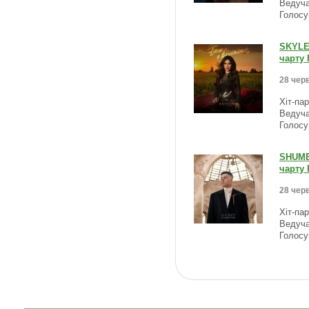
Ведуча
Голосу
SKYLER
чарту 
28 черв
Хіт-па
Ведуча
Голосу
SHUMEI
чарту 
28 черв
Хіт-па
Ведуча
Голосу