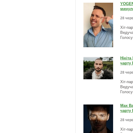
YOGEN 
минуло
28 черв
Хіт-па
Ведуча
Голосу
Нікіта
чарту 
28 черв
Хіт-па
Ведуча
Голосу
Max Ba
чарту 
28 черв
Хіт-па