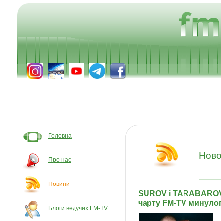
Головна
Ново
Про нас
Новини
SUROV і TARABAROV
чарту FM-TV минулог
Блоги ведучих FM-TV