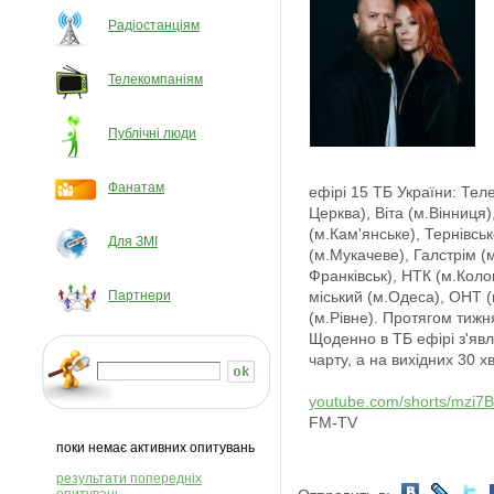
Радіостанціям
Телекомпаніям
Публічні люди
Фанатам
ефірі 15 ТБ України: Теле
Церква), Віта (м.Вінниця
(м.Кам'янське), Тернівсь
Для ЗМІ
(м.Мукачеве), Галстрім (м
Франківськ), НТК (м.Кол
Партнери
міський (м.Одеса), ОНТ (м
(м.Рівне). Протягом тижн
Щоденно в ТБ ефірі з'явл
чарту, а на вихідних 30 х
youtube.com/shorts/mzi7
FM-TV
поки немає активних опитувань
результати попередніх