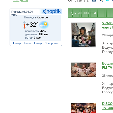
опитувань
Отправить в:
Погода
08.08.26,
другие новости
утро
Погода в
Одессе
+32°
Victor
чарту 
влажность:
42%
давление:
754 мм
28 черв
ветер:
3 м/с,
Погода в Киеве
Погода в Запорожье
Хіт-па
Ведуча
Голосу
Богдан
FM-TV 
28 черв
Хіт-па
Ведуча
Голосу
DISCOM
TV мин