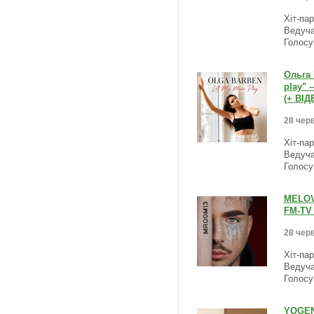
Хіт-па
Ведуча
Голосу
Ольга 
play" 
(+ ВІД
28 черв
Хіт-па
Ведуча
Голосу
MELOVI
FM-TV 
28 черв
Хіт-па
Ведуча
Голосу
YOGEN 