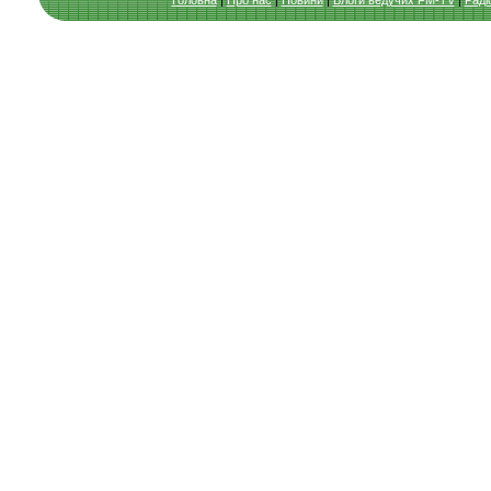
Головна
|
Про нас
|
Новини
|
Блоги ведучих FM-TV
|
Раді