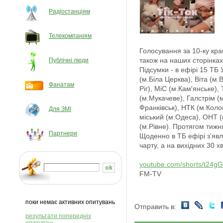
Радіостанціям
Телекомпаніям
Голосування за 10-ку кра
також на
наших сторінках
Публічні люди
Підсумки - в ефірі 15 ТБ 
(м.Біла Церква), Віта (м
Фанатам
Ріг), МіС (м.Кам'янське),
(м.Мукачеве), Галстрім (м
Франківськ), НТК (м.Кол
Для ЗМІ
міський (м.Одеса), ОНТ (м
(м.Рівне). Протягом тижн
Партнери
Щоденно в ТБ ефірі з'явл
чарту, а на вихідних 30 х
youtube.com/shorts/t24g
FM-TV
поки немає активних опитувань
Отправить в:
результати попередніх