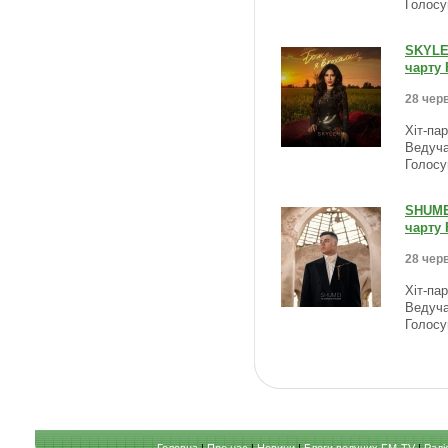
Голосу
SKYLER
чарту 
28 черв
Хіт-па
Ведуча
Голосу
SHUMEI
чарту 
28 черв
Хіт-па
Ведуча
Голосу