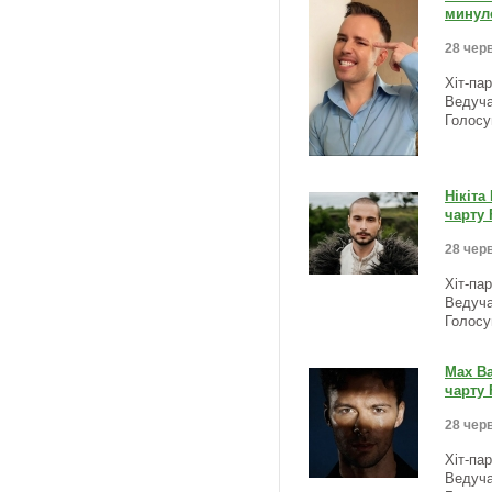
минуло
28 черв
Хіт-па
Ведуча
Голосу
Нікіта
чарту 
28 черв
Хіт-па
Ведуча
Голосу
Max Ba
чарту 
28 черв
Хіт-па
Ведуча