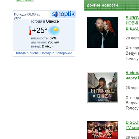
опитувань
другие новости
Погода
06.08.26,
SUROV
утро
Погода в
Одессе
НОВИН
+25°
ВІДЕО
28 черв
влажность:
67%
давление:
758 мм
ветер:
2 м/с,
Хіт-па
Погода в Киеве
Погода в Запорожье
Ведуча
Голосу
Victor
чарту 
28 черв
Хіт-па
Ведуча
Голосу
DISCOM
TV мин
28 черв