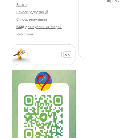
Пароль
Балети
Cписок радіостанцій
Список телеканалів
ВХІД для публічних людей
Реєстрація