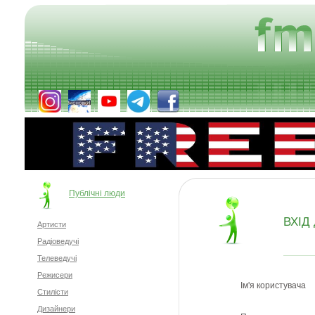
Публічні люди
ВХІД 
Артисти
Радіоведучі
Телеведучі
Режисери
Ім'я користувача
Стилісти
Дизайнери