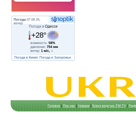
Погода
07.08.26,
вечер
Погода в
Одессе
+28°
влажность:
58%
давление:
754 мм
ветер:
1 м/с,
Погода в Киеве
Погода в Запорожье
Головна
|
Про нас
|
Новини
|
Блоги ведучих FM-TV
|
Раді