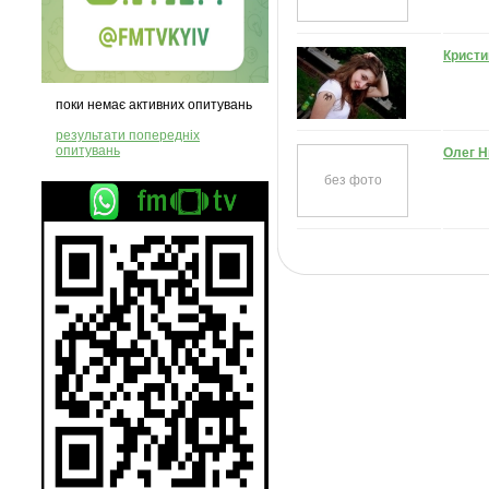
Кристи
поки немає активних опитувань
результати попередніх
опитувань
Олег 
без фото