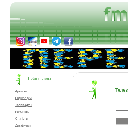
Публічні люди
Телев
Артисти
Радіоведучі
Телеведучі
Режисери
Стилісти
Дизайнери