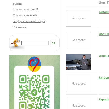
Имя / 
Балети
Cписок радіостанцій
Антон 
Список телеканалів
без фото
ВХІД для публічних людей
Реєстрація
Иван П
без фото
Игорь 
Катэри
без фото
Кирилю
без фото