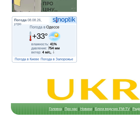
Погода
08.08.26,
утро
Погода в
Одессе
+33°
влажность:
41%
давление:
754 мм
ветер:
4 м/с,
Погода в Киеве
Погода в Запорожье
Головна
|
Про нас
|
Новини
|
Блоги ведучих FM-TV
|
Раді