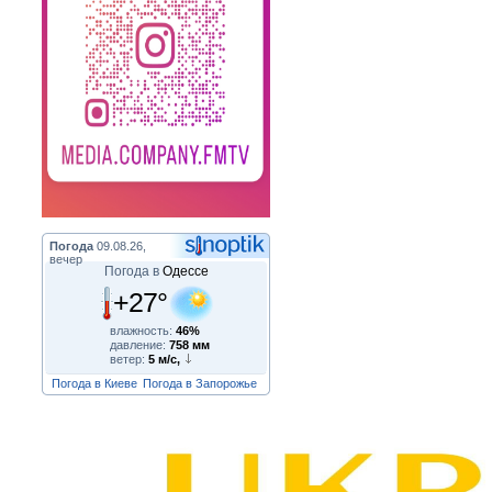
Погода
09.08.26,
вечер
Погода в
Одессе
+27°
влажность:
46%
давление:
758 мм
ветер:
5 м/с,
Погода в Киеве
Погода в Запорожье