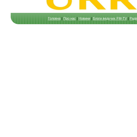
Головна
|
Про нас
|
Новини
|
Блоги ведучих FM-TV
|
Раді