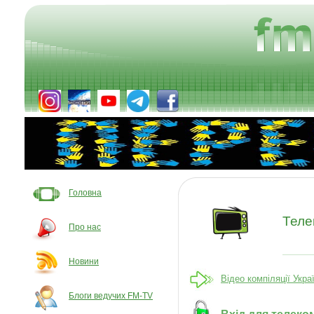
Головна
Теле
Про нас
Новини
Відео компіляції Укра
Блоги ведучих FM-TV