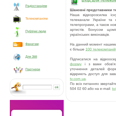
Вхід для телеко
Радіостанціям
Шановні представники т
Наша відеорозсилка іс
Телекомпаніям
телеканали України та к
телепрограми, а також нов
артистів. Бонусом щом
Публічні люди
українських виконавців.
Фанатам
На данний момент нашими 
є більше
100 телекомпаній
Для ЗМІ
Підписатися на відеоосе
форму
і з вами обов'яз
уточнення деталей форм
Партнери
відкриють доступ для за
tv.com.ua
.
По всіх питаннях звертайт
504 02 60 або на e-mail:
tv