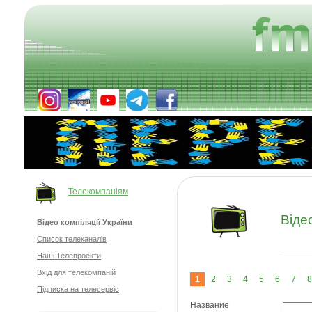
Телекомпаніям
Відео
Відео компіляції України
Список телеканалів
Наші Телепроекти
Вхід для телекомпаній
1
2
3
4
5
6
7
8
Підписка на телесервіс
Название