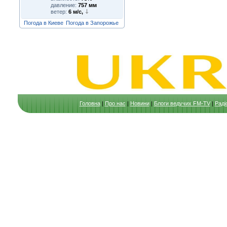
давление:
757 мм
ветер:
6 м/с,
Погода в Киеве
Погода в Запорожье
Головна
|
Про нас
|
Новини
|
Блоги ведучих FM-TV
|
Раді