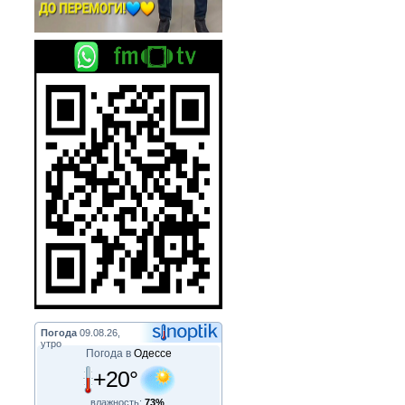
Погода
09.08.26,
утро
Погода в
Одессе
+20°
влажность:
73%