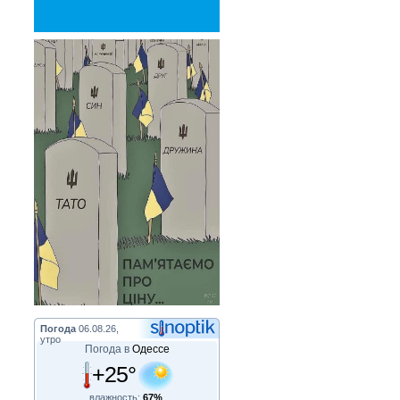
Погода
06.08.26,
утро
Погода в
Одессе
+25°
влажность:
67%