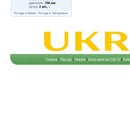
давление:
758 мм
ветер:
2 м/с,
Погода в Киеве
Погода в Запорожье
Головна
|
Про нас
|
Новини
|
Блоги ведучих FM-TV
|
Раді