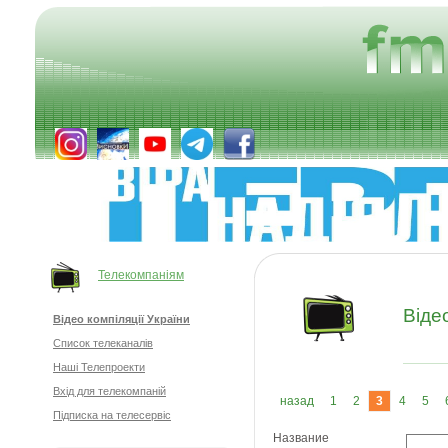
Телекомпаніям
Відео
Відео компіляції України
Список телеканалів
Наші Телепроекти
Вхід для телекомпаній
назад
1
2
3
4
5
Підписка на телесервіс
Название