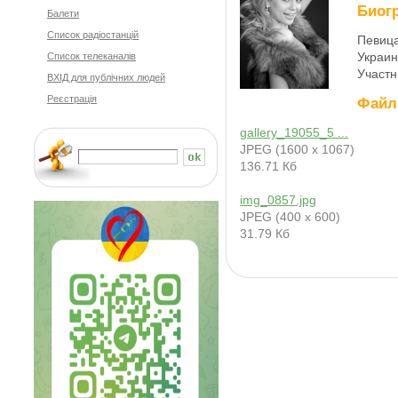
Биог
Балети
Cписок радіостанцій
Певица
Украин
Список телеканалів
Участн
ВХІД для публічних людей
Реєстрація
Фай
gallery_19055_5 ...
JPEG (1600 x 1067)
136.71 Кб
img_0857.jpg
JPEG (400 x 600)
31.79 Кб