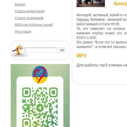
Биог
Балети
Cписок радіостанцій
Молодой, активный, яркий и с
Список телеканалів
Эдуард Любимов - киевский ис
работающий в стиле R'n'B.
ВХІД для публічних людей
Те, кто зависает на ночных 
Реєстрація
киевских клубах знают его 
EDDY LOVE.
Его девиз: "Если что то делать
шикарно!" - и этим всё сказано.
MP3
Для работы mp3 плеера 