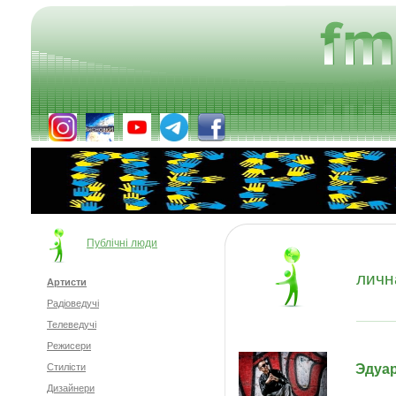
Публічні люди
личн
Артисти
Радіоведучі
Телеведучі
Режисери
Эдуа
Стилісти
Дизайнери