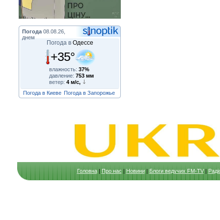
Погода
08.08.26,
днем
Погода в
Одессе
+35°
влажность:
37%
давление:
753 мм
ветер:
4 м/с,
Погода в Киеве
Погода в Запорожье
Головна
|
Про нас
|
Новини
|
Блоги ведучих FM-TV
|
Раді