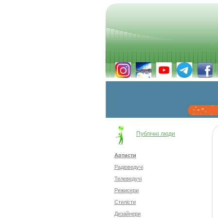
Публічні люди
Артисти
Радіоведучі
Телеведучі
Режисери
Стилісти
Дизайнери