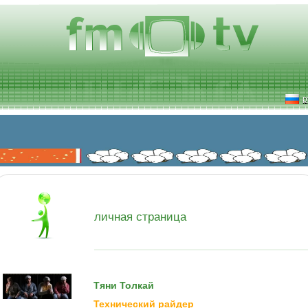
р
личная страница
Тяни Толкай
Технический райдер