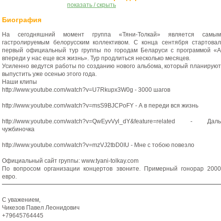
показать / скрыть
Биография
На сегодняшний момент группа «Тяни-Толкай» является самым
гастролируемым белорусским коллективом. С конца сентября стартовал
первый официальный тур группы по городам Беларуси с программой «А
впереди у нас еще вся жизнь». Тур продлиться несколько месяцев.
Усиленно ведутся работы по созданию нового альбома, который планируют
выпустить уже осенью этого года.
Наши клипы
http://www.youtube.com/watch?v=U7Rkupx3W0g - 3000 шагов
http://www.youtube.com/watch?v=msS9BJCPoFY - А в переди вся жизнь
http://www.youtube.com/watch?v=QwEyvVyl_dY&feature=related - Даль
чужбиночка
http://www.youtube.com/watch?v=mzVJ2tbD0IU - Мне с тобою повезло
Официальный сайт группы: www.tyani-tolkay.com
По вопросом организации концертов звоните. Примерный гонорар 2000
евро.
С уважением,
Чикезов Павел Леонидович
+79645764445