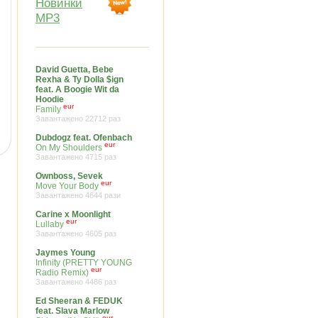
Новинки
MP3
David Guetta, Bebe
Rexha & Ty Dolla $ign
feat. A Boogie Wit da
Hoodie
eur
Family
Завантажено 22712 раз
Dubdogz feat. Ofenbach
eur
On My Shoulders
Завантажено 4715 раз
Ownboss, Sevek
eur
Move Your Body
Завантажено 4644 рази
Carine x Moonlight
eur
Lullaby
Завантажено 4605 раз
Jaymes Young
Infinity (PRETTY YOUNG
eur
Radio Remix)
Завантажено 4486 раз
Ed Sheeran & FEDUK
feat. Slava Marlow
eur