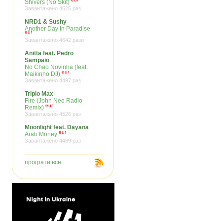
Shivers (No Skit)
Завантажено 4525 раз
NRD1 & Sushy
Another Day In Paradise
eur
Завантажено 4642 рази
Anitta feat. Pedro
Sampaio
No Chao Novinha (feat.
eur
Maikinho DJ)
Завантажено 4497 раз
Triplo Max
Fire (John Neo Radio
eur
Remix)
Завантажено 4526 раз
Moonlight feat. Dayana
eur
Arab Money
Завантажено 4489 раз
програти все