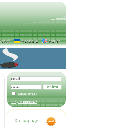
усский
українська
english
запам'ятати
забули пароль?
Хіт-паради