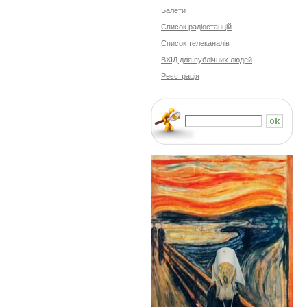
Балети
Cписок радіостанцій
Список телеканалів
ВХІД для публічних людей
Реєстрація