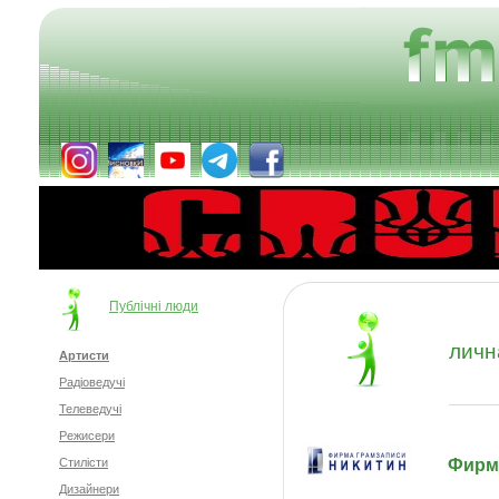
Публічні люди
личн
Артисти
Радіоведучі
Телеведучі
Режисери
Фирм
Стилісти
Дизайнери