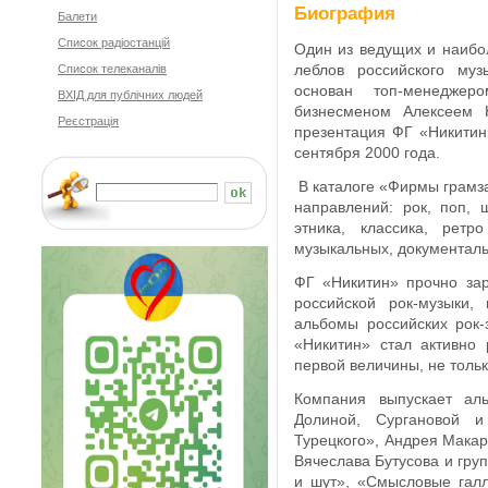
Биография
Балети
Cписок радіостанцій
Один из ведущих и наибо
леблов российского м
Список телеканалів
основан топ-менеджер
ВХІД для публічних людей
бизнесменом Алексеем 
Реєстрація
презентация ФГ «Никитин
сентября 2000 года.
В каталоге «Фирмы грам
направлений: рок, поп, ш
этника, классика, ретр
музыкальных, документаль
ФГ «Никитин» прочно за
российской рок-музыки,
альбомы российских рок-
«Никитин» стал активно
первой величины, не толь
Компания выпускает а
Долиной, Сургановой и
Турецкого», Андрея Макар
Вячеслава Бутусова и гру
и шут», «Смысловые галл