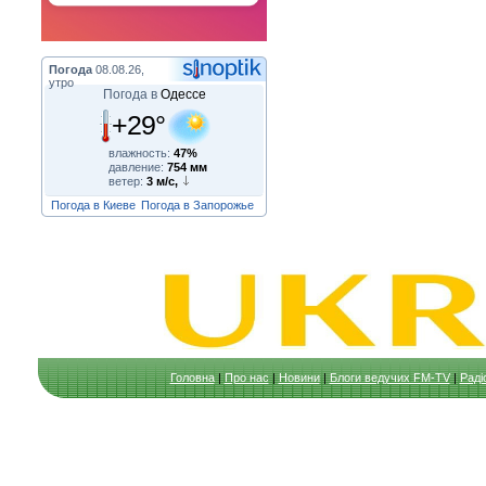
Погода
08.08.26,
утро
Погода в
Одессе
+29°
влажность:
47%
давление:
754 мм
ветер:
3 м/с,
Погода в Киеве
Погода в Запорожье
Головна
|
Про нас
|
Новини
|
Блоги ведучих FM-TV
|
Раді