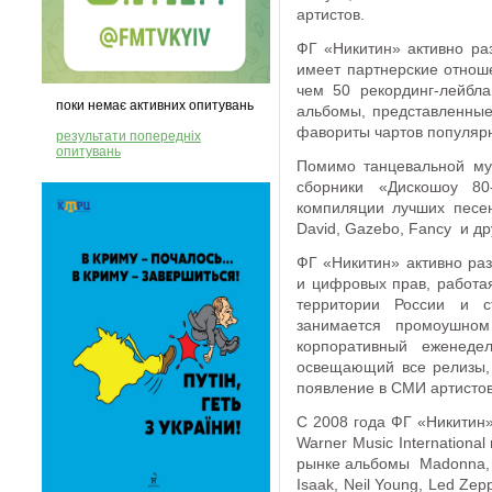
артистов.
ФГ «Никитин» активно ра
имеет партнерские отнош
чем 50 рекординг-лейбл
поки немає активних опитувань
альбомы, представленные
фавориты чартов популяр
результати попередніх
опитувань
Помимо танцевальной му
сборники «Дискошоу 80
компиляции лучших песен 
David, Gazebo, Fancy и др
ФГ «Никитин» активно ра
и цифровых прав, работа
территории России и с
занимается промоушном
корпоративный еженедел
освещающий все релизы, 
появление в СМИ артистов
С 2008 года ФГ «Никитин
Warner Music Internationa
рынке альбомы Madonna, Cr
Isaak, Neil Young, Led Zeppe