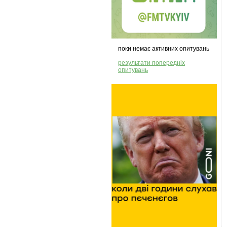
поки немає активних опитувань
результати попередніх
опитувань