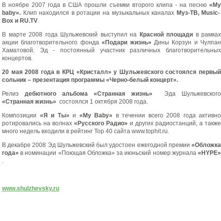
В ноябре 2007 года в США прошли съемки второго клипа - на песню
«
My
baby
».
Клип находился в ротации на музыкальных каналах
Муз-ТВ,
Music
-
Box
и
RU
.
TV
.
В марте 2008 года Шульжевский выступил на
Красной площади
в рамках
акции благотворительного фонда
«Подари жизнь»
Дины Корзун и Чулпан
Хаматовой. Эд - постоянный участник различных благотворительных
концертов.
20 мая 2008 года в КРЦ «Кристалл» у Шульжевского состоялся первый
сольник – презентация программы «Черно-белый концерт».
Релиз
дебютного альбома «Странная жизнь»
Эда Шульжевского
«Странная жизнь»
состоялся 1 октября 2008 года.
Композиции
«Я и Ты»
и
«My Baby»
в течении всего 2008 года активно
ротировались на волнах
«Русского Радио»
и других радиостанций, а также
много недель входили в рейтинг Top 40 сайта
www.
tophit
.
ru
.
В декабре 2008 Эд Шульжевский был удостоен ежегодной премии
«Обложка
года»
в номинации «Поющая Обложка» за июньский номер журнала
«HYPE»
.
www.shulzhevsky.ru