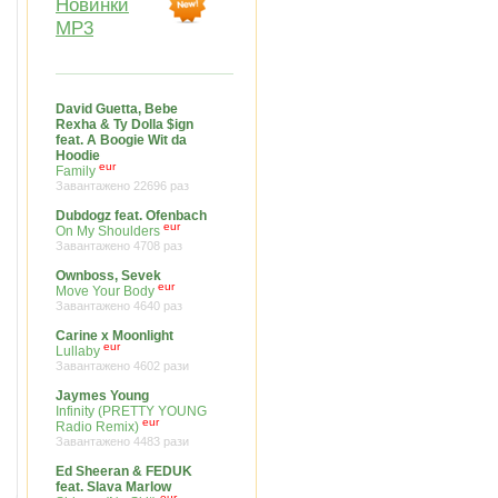
Новинки
MP3
David Guetta, Bebe
Rexha & Ty Dolla $ign
feat. A Boogie Wit da
Hoodie
eur
Family
Завантажено 22696 раз
Dubdogz feat. Ofenbach
eur
On My Shoulders
Завантажено 4708 раз
Ownboss, Sevek
eur
Move Your Body
Завантажено 4640 раз
Carine x Moonlight
eur
Lullaby
Завантажено 4602 рази
Jaymes Young
Infinity (PRETTY YOUNG
eur
Radio Remix)
Завантажено 4483 рази
Ed Sheeran & FEDUK
feat. Slava Marlow
eur