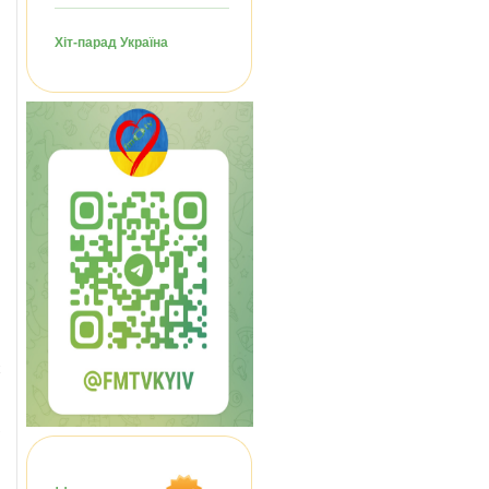
Хіт-парад Україна
т
ь
в
в
г
м