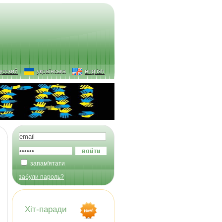
усский
українська
english
запам'ятати
забули пароль?
Хіт-паради