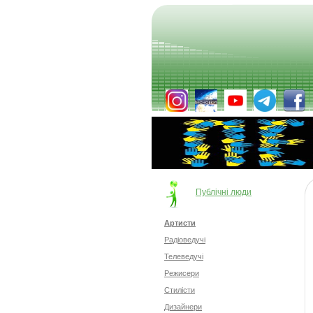
Публічні люди
Артисти
Радіоведучі
Телеведучі
Режисери
Стилісти
Дизайнери