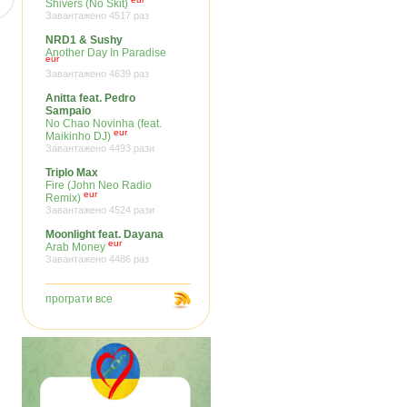
Shivers (No Skit)
Завантажено 4517 раз
NRD1 & Sushy
Another Day In Paradise
eur
Завантажено 4639 раз
Anitta feat. Pedro
Sampaio
No Chao Novinha (feat.
eur
Maikinho DJ)
Завантажено 4493 рази
Triplo Max
Fire (John Neo Radio
eur
Remix)
Завантажено 4524 рази
Moonlight feat. Dayana
eur
Arab Money
Завантажено 4486 раз
програти все