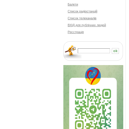
Балети
Cписок радіостанцій
Список телеканалів
ВХІД для публічних людей
Реєстрація