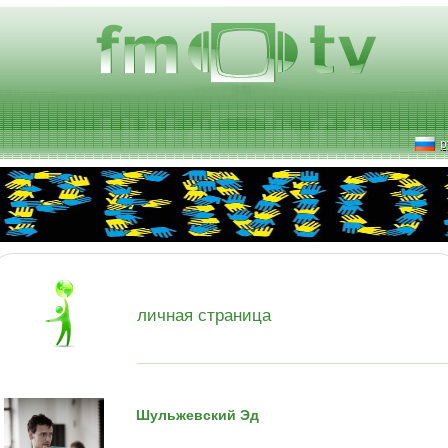
р
личная страница
Шульжевский Эд