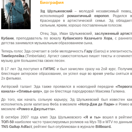
Биография
Эд Шульжевский
– молодой независимый певец,
исполняющий
романтичный европоп
. Родился в
Краснодаре в артистической семье. Эд обладает
сильным, ярким, хорошо поставленным голосом.
Отец Эда, Иван Шульжевский,
заслуженный артис
Кубани
, преподаватель по вокалу
Кубанского Казачьего Хора
, с раннего
детства занимался музыкальным образованием сына.
Теперь голос Эда сочетает в себе мелодичность
Гару
(Garou) и элегантност
Тимберлейка
(Timberlake). Артист самостоятельно пишет тексты и сочиняет
музыку для большинства своих песен.
В 17 лет Эд поступил в
ГИТИС
и был зачислен сразу на 2ой курс. Получи
блестящее актерское образование, он успел еще во время учебы сняться в
2х фильмах.
Актёрский талант Эда также проявился в новогодней передаче
«Первого
канала» «Оливье-шоу»
, где он блестяще пародировал Максима Галкина.
До того, как начать сольную карьеру, Эд Шульжевский был известен как
исполнитель роли капитана Феба в мюзикле
«Нотр-Дам де Пари»
и Ромео 
мюзикле
«Ромео и Джульетта»
.
В октябре 2007 года клип Эда Шульжевского
«Я и ты»
вошел в рейтин
ТОП-50
наиболее часто транслируемых роликов на Муз-ТВ и
MTV
по данны
TNS Gallup Adfact
; рейтинг был опубликован в журнале
Billboard
.