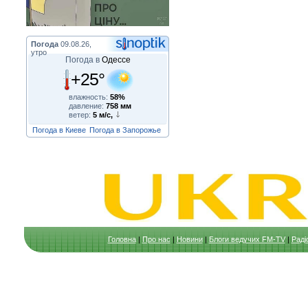
Погода
09.08.26,
утро
Погода в
Одессе
+25°
влажность:
58%
давление:
758 мм
ветер:
5 м/с,
Погода в Киеве
Погода в Запорожье
Головна
|
Про нас
|
Новини
|
Блоги ведучих FM-TV
|
Раді