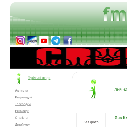
Публічні люди
лична
Артисти
Радіоведучі
Телеведучі
Режисери
Яна К
Стилісти
без фото
Дизайнери