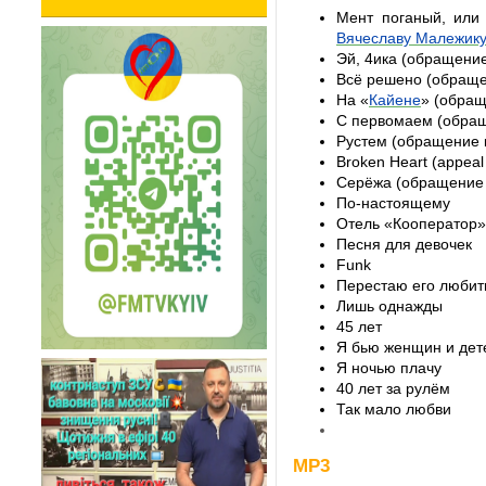
Вячеславу Малежик
Эй, 4ика (обращение
Всё решено (обраще
На «
Кайене
» (обращ
С первомаем (обращ
Рустем (обращение 
Broken Heart (appeal 
Серёжа (обращение 
По-настоящему
Отель «Кооператор»
Песня для девочек
Funk
Перестаю его любит
Лишь однажды
45 лет
Я бью женщин и дет
Я ночью плачу
40 лет за рулём
Так мало любви
MP3