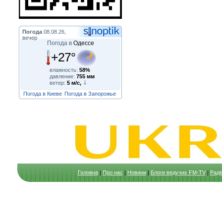
Погода
08.08.26,
вечер
Погода в
Одессе
+27°
влажность:
58%
давление:
755 мм
ветер:
5 м/с,
Погода в Киеве
Погода в Запорожье
Головна
|
Про нас
|
Новини
|
Блоги ведучих FM-TV
|
Раді