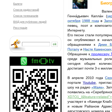
Биог
Балети
Cписок радіостанцій
 Валенти́н Стры́кало (настоящее имя — Ю́рий 
Генна́дьевич Капла́н (
укр
Список телеканалів
октября
1988 года
 в 
Запо
ВХІД для публічних людей
певец, поэт и композито
Реєстрація
Интернету. 
Его песни стали популярн
он опубликовал в нача
обращениями к 
Диме Б
Потапу
 и 
Насте Каменских
Обращение к
продюсеру 
среди музыкальных роли
сегодня общее количес
достигает почти 3-х милли
В апреле 2010 года 
Сер
портале 
Youtube
, пригла
шоу на радио 
«Маяк»
. За
появились на «Серебряно
XD7O1_I&feature=related">
участвует в «Камеди Клаб
и новым Райаном Адамс
августовского номера как 