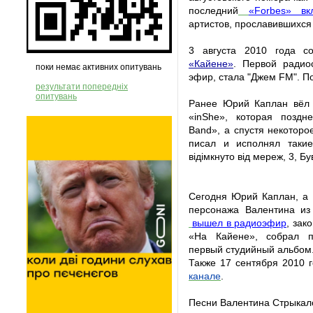
последний
«Forbes» вк
артистов, прославившихся 
3 августа 2010 года со
«Кайене»
. Первой радио
поки немає активних опитувань
эфир, стала "Джем FM". П
результати попередніх
опитувань
Ранее Юрий Каплан вёл д
«inShe», которая поздн
Band», а спустя некоторо
писал и исполнял такие 
відімкнуто від мереж, 3, Бу
Сегодня Юрий Каплан, а и
персонажа Валентина из
вышел в радиоэфир
, зак
«На Кайене», собрал п
первый студийный альбом
Также 17 сентября 2010 г
канале
.
Песни Валентина Стрыкал