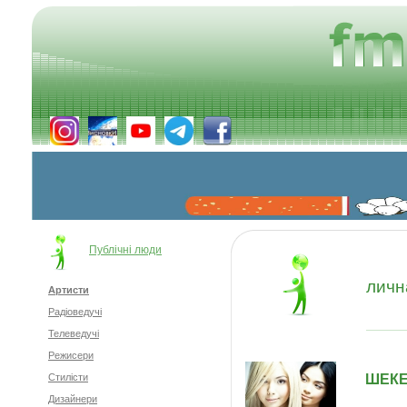
Публічні люди
личн
Артисти
Радіоведучі
Телеведучі
Режисери
ШЕКЕ
Стилісти
Дизайнери