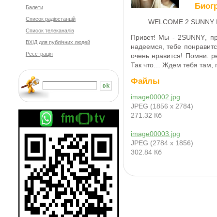
Биог
Балети
Cписок радіостанцій
WELCOME 2 SUNNY 
Список телеканалів
Привет
!
Мы
- 2
SUNNY
, п
ВХІД для публічних людей
надеемся,
тебе понравитс
Реєстрація
очень нравится! Помни: р
Так что… Ждем тебя там, г
Файлы
image00002.jpg
JPEG (1856 x 2784)
271.32 Кб
image00003.jpg
JPEG (2784 x 1856)
302.84 Кб