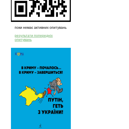
поки немає активних опитувань
результати попередніх
опитувань