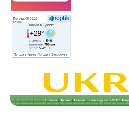
Погода
08.08.26,
вечер
Погода в
Одессе
+29°
влажность:
54%
давление:
755 мм
ветер:
5 м/с,
Погода в Киеве
Погода в Запорожье
Головна
|
Про нас
|
Новини
|
Блоги ведучих FM-TV
|
Раді