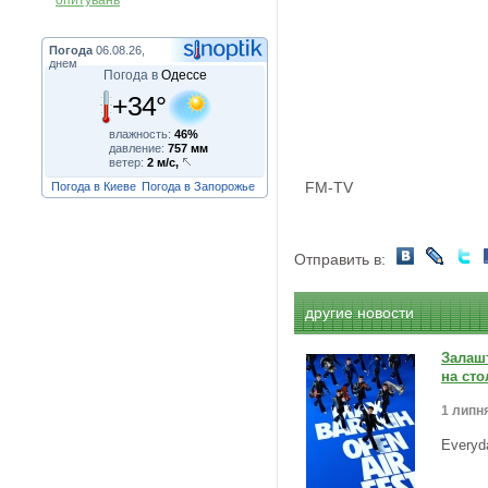
опитувань
Погода
06.08.26,
днем
Погода в
Одессе
+34°
влажность:
46%
давление:
757 мм
ветер:
2 м/с,
FM-TV
Погода в Киеве
Погода в Запорожье
Отправить в:
другие новости
Залашт
на сто
1 липня
Everyd