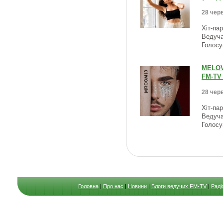
28 черв
Хіт-па
Ведуча
Голосу
MELOVI
FM-TV 
28 черв
Хіт-па
Ведуча
Голосу
Головна
|
Про нас
|
Новини
|
Блоги ведучих FM-TV
|
Раді