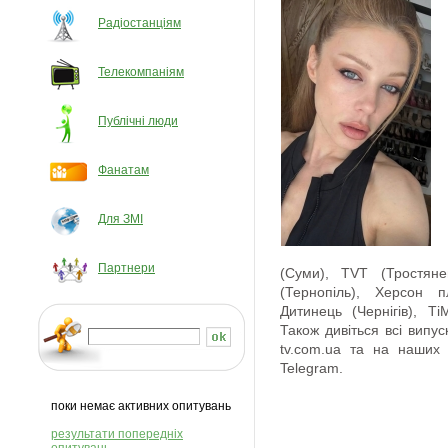
Радіостанціям
Телекомпаніям
Публічні люди
Фанатам
Для ЗМІ
Партнери
(Суми), TVT (Тростянец
(Тернопіль), Херсон п
Дитинець (Чернігів), Ті
Також дивіться всі випу
tv.com.ua та на наших 
Telegram.
поки немає активних опитувань
результати попередніх