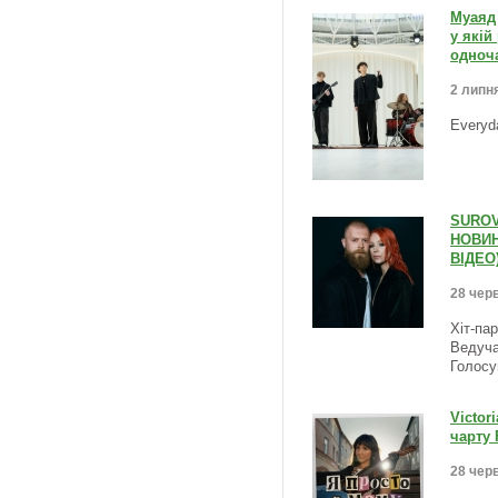
Муаяд 
у якій
одноча
2 липня
Everyd
SUROV
НОВИН
ВІДЕО
28 черв
Хіт-па
Ведуча
Голосу
Victor
чарту 
28 черв