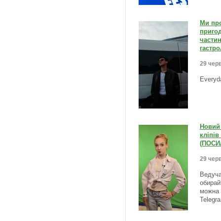
Ми пр
приго
частин
гастро
29 черв
Everyd
Новий 
кліпів
(ПОСИ
29 черв
Ведуча
обирай
можна 
Telegr