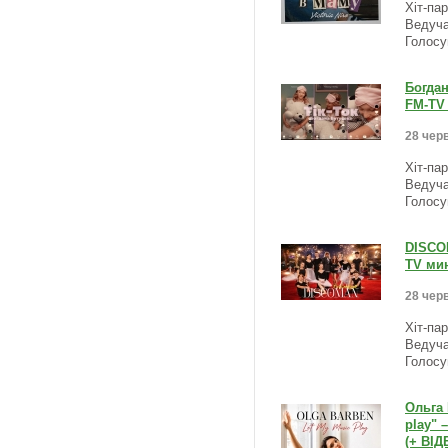
Хіт-па
Ведуча
Голосу
Богдан
FM-TV 
28 черв
Хіт-па
Ведуча
Голосу
DISCOM
TV мин
28 черв
Хіт-па
Ведуча
Голосу
Ольга 
play" 
(+ ВІД